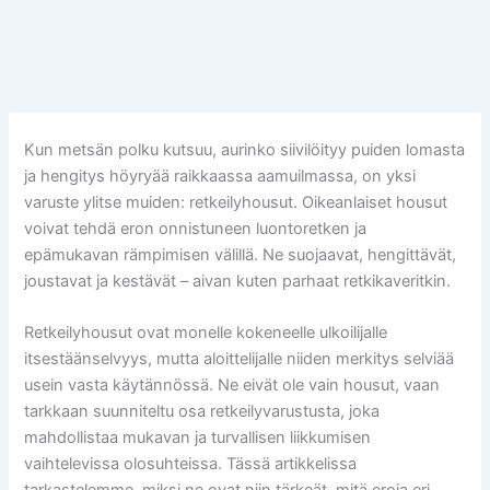
Kun metsän polku kutsuu, aurinko siivilöityy puiden lomasta
ja hengitys höyryää raikkaassa aamuilmassa, on yksi
varuste ylitse muiden: retkeilyhousut. Oikeanlaiset housut
voivat tehdä eron onnistuneen luontoretken ja
epämukavan rämpimisen välillä. Ne suojaavat, hengittävät,
joustavat ja kestävät – aivan kuten parhaat retkikaveritkin.
Retkeilyhousut ovat monelle kokeneelle ulkoilijalle
itsestäänselvyys, mutta aloittelijalle niiden merkitys selviää
usein vasta käytännössä. Ne eivät ole vain housut, vaan
tarkkaan suunniteltu osa retkeilyvarustusta, joka
mahdollistaa mukavan ja turvallisen liikkumisen
vaihtelevissa olosuhteissa. Tässä artikkelissa