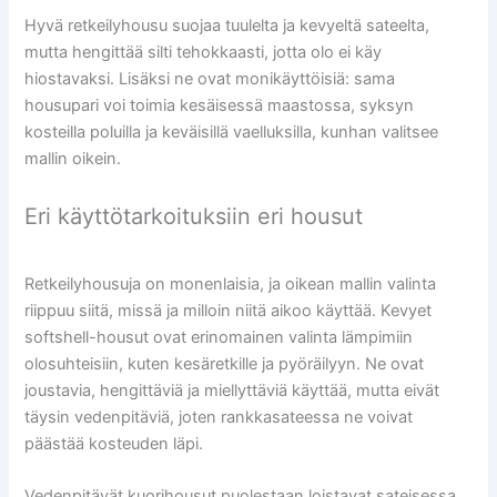
Hyvä retkeilyhousu suojaa tuulelta ja kevyeltä sateelta,
mutta hengittää silti tehokkaasti, jotta olo ei käy
hiostavaksi. Lisäksi ne ovat monikäyttöisiä: sama
housupari voi toimia kesäisessä maastossa, syksyn
kosteilla poluilla ja keväisillä vaelluksilla, kunhan valitsee
mallin oikein.
Eri käyttötarkoituksiin eri housut
Retkeilyhousuja on monenlaisia, ja oikean mallin valinta
riippuu siitä, missä ja milloin niitä aikoo käyttää. Kevyet
softshell-housut ovat erinomainen valinta lämpimiin
olosuhteisiin, kuten kesäretkille ja pyöräilyyn. Ne ovat
joustavia, hengittäviä ja miellyttäviä käyttää, mutta eivät
täysin vedenpitäviä, joten rankkasateessa ne voivat
päästää kosteuden läpi.
Vedenpitävät kuorihousut puolestaan loistavat sateisessa