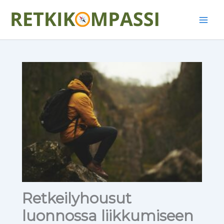
Siirry
Main
sisältöön
Men
Retkeilyhousut
luonnossa liikkumiseen