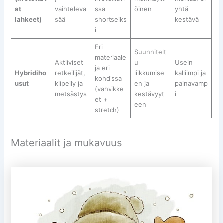
at
vaihteleva
ssa
öinen
yhtä
lahkeet)
sää
shortseiks
kestävä
i
Eri
Suunnitelt
materiaale
Aktiiviset
u
Usein
ja eri
Hybridiho
retkeilijät,
liikkumise
kalliimpi ja
kohdissa
usut
kiipeily ja
en ja
painavamp
(vahvikke
metsästys
kestävyyt
i
et +
een
stretch)
Materiaalit ja mukavuus