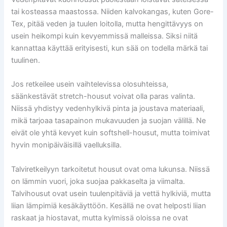
tai kosteassa maastossa. Niiden kalvokangas, kuten Gore-
Tex, pitää veden ja tuulen loitolla, mutta hengittävyys on
usein heikompi kuin kevyemmissä malleissa. Siksi niitä
kannattaa käyttää erityisesti, kun sää on todella märkä tai
tuulinen.
Jos retkeilee usein vaihtelevissa olosuhteissa,
säänkestävät stretch-housut voivat olla paras valinta.
Niissä yhdistyy vedenhylkivä pinta ja joustava materiaali,
mikä tarjoaa tasapainon mukavuuden ja suojan välillä. Ne
eivät ole yhtä kevyet kuin softshell-housut, mutta toimivat
hyvin monipäiväisillä vaelluksilla.
Talviretkeilyyn tarkoitetut housut ovat oma lukunsa. Niissä
on lämmin vuori, joka suojaa pakkaselta ja viimalta.
Talvihousut ovat usein tuulenpitäviä ja vettä hylkiviä, mutta
liian lämpimiä kesäkäyttöön. Kesällä ne ovat helposti liian
raskaat ja hiostavat, mutta kylmissä oloissa ne ovat