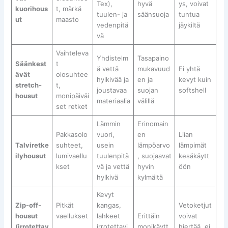
Tex),
hyvä
ys, voivat
kuorihous
t, märkä
tuulen- ja
säänsuoja
tuntua
ut
maasto
vedenpitä
jäykiltä
vä
Vaihteleva
Yhdistelm
Tasapaino
Säänkest
t
ä vettä
mukavuud
Ei yhtä
ävät
olosuhtee
hylkivää ja
en ja
kevyt kuin
stretch-
t,
joustavaa
suojan
softshell
housut
monipäiväi
materiaalia
välillä
set retket
Lämmin
Erinomain
Pakkasolo
vuori,
en
Liian
Talviretke
suhteet,
usein
lämpöarvo
lämpimät
ilyhousut
lumivaellu
tuulenpitä
, suojaavat
kesäkäytt
kset
vä ja vettä
hyvin
öön
hylkivä
kylmältä
Kevyt
Zip-off-
Pitkät
kangas,
Vetoketjut
housut
vaellukset
lahkeet
Erittäin
voivat
(irrotettav
,
irrotettavi
monikäytt
hiertää, ei