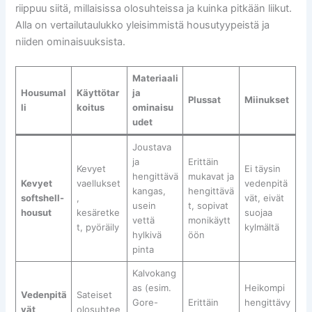
riippuu siitä, millaisissa olosuhteissa ja kuinka pitkään liikut.
Alla on vertailutaulukko yleisimmistä housutyypeistä ja
niiden ominaisuuksista.
Materiaali
Housumal
Käyttötar
ja
Plussat
Miinukset
li
koitus
ominaisu
udet
Joustava
ja
Erittäin
Kevyet
Ei täysin
hengittävä
mukavat ja
Kevyet
vaellukset
vedenpitä
kangas,
hengittävä
softshell-
,
vät, eivät
usein
t, sopivat
housut
kesäretke
suojaa
vettä
monikäytt
t, pyöräily
kylmältä
hylkivä
öön
pinta
Kalvokang
as (esim.
Heikompi
Vedenpitä
Sateiset
Gore-
Erittäin
hengittävy
vät
olosuhtee