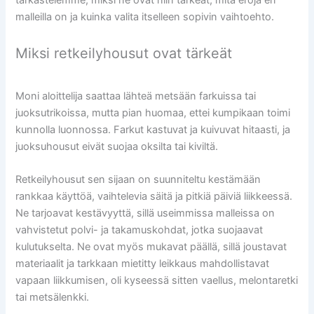
tarkastelemme, miksi ne ovat niin tärkeät, mitä eroja eri
malleilla on ja kuinka valita itselleen sopivin vaihtoehto.
Miksi retkeilyhousut ovat tärkeät
Moni aloittelija saattaa lähteä metsään farkuissa tai
juoksutrikoissa, mutta pian huomaa, ettei kumpikaan toimi
kunnolla luonnossa. Farkut kastuvat ja kuivuvat hitaasti, ja
juoksuhousut eivät suojaa oksilta tai kiviltä.
Retkeilyhousut sen sijaan on suunniteltu kestämään
rankkaa käyttöä, vaihtelevia säitä ja pitkiä päiviä liikkeessä.
Ne tarjoavat kestävyyttä, sillä useimmissa malleissa on
vahvistetut polvi- ja takamuskohdat, jotka suojaavat
kulutukselta. Ne ovat myös mukavat päällä, sillä joustavat
materiaalit ja tarkkaan mietitty leikkaus mahdollistavat
vapaan liikkumisen, oli kyseessä sitten vaellus, melontaretki
tai metsälenkki.