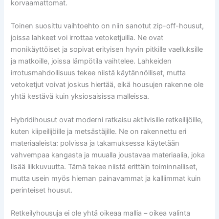
korvaamattomat.
Toinen suosittu vaihtoehto on niin sanotut zip-off-housut,
joissa lahkeet voi irrottaa vetoketjuilla. Ne ovat
monikäyttöiset ja sopivat erityisen hyvin pitkille vaelluksille
ja matkoille, joissa lämpötila vaihtelee. Lahkeiden
irrotusmahdollisuus tekee niistä käytännölliset, mutta
vetoketjut voivat joskus hiertää, eikä housujen rakenne ole
yhtä kestävä kuin yksiosaisissa malleissa.
Hybridihousut ovat moderni ratkaisu aktiivisille retkeilijöille,
kuten kiipeilijöille ja metsästäjille. Ne on rakennettu eri
materiaaleista: polvissa ja takamuksessa käytetään
vahvempaa kangasta ja muualla joustavaa materiaalia, joka
lisää liikkuvuutta. Tämä tekee niistä erittäin toiminnalliset,
mutta usein myös hieman painavammat ja kalliimmat kuin
perinteiset housut.
Retkeilyhousuja ei ole yhtä oikeaa mallia – oikea valinta