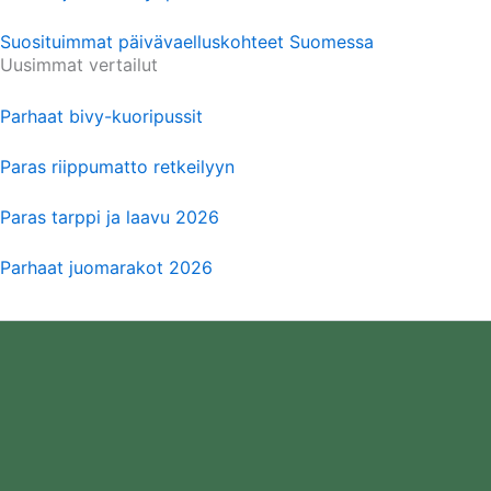
Suosituimmat päivävaelluskohteet Suomessa
Uusimmat vertailut
Parhaat bivy-kuoripussit
Paras riippumatto retkeilyyn
Paras tarppi ja laavu 2026
Parhaat juomarakot 2026