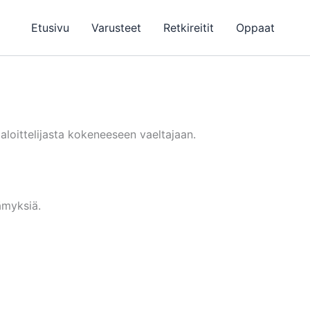
Etusivu
Varusteet
Retkireitit
Oppaat
 aloittelijasta kokeneeseen vaeltajaan.
ämyksiä.