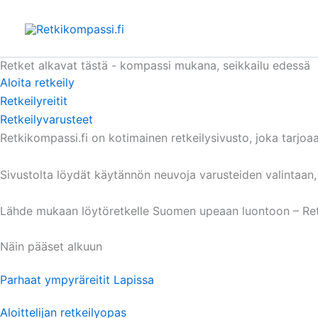
Siirry
sisältöön
Retket alkavat tästä - kompassi mukana, seikkailu edessä
Aloita retkeily
Retkeilyreitit
Retkeilyvarusteet
Retkikompassi.fi on kotimainen retkeilysivusto, joka tarjoaa
Sivustolta löydät käytännön neuvoja varusteiden valintaan, 
Lähde mukaan löytöretkelle Suomen upeaan luontoon – Retk
Näin pääset alkuun
Parhaat ympyräreitit Lapissa
Aloittelijan retkeilyopas