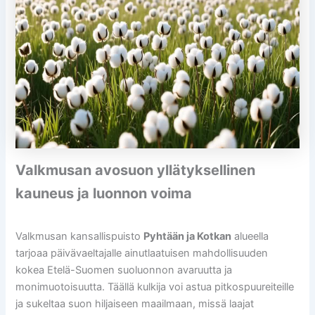
Valkmusan avosuon yllätyksellinen
kauneus ja luonnon voima
Valkmusan kansallispuisto
Pyhtään ja Kotkan
alueella
tarjoaa päivävaeltajalle ainutlaatuisen mahdollisuuden
kokea Etelä-Suomen suoluonnon avaruutta ja
monimuotoisuutta. Täällä kulkija voi astua pitkospuureiteille
ja sukeltaa suon hiljaiseen maailmaan, missä laajat