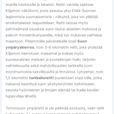
avarille keskiosille ja takaisin. Reitin varrella sijaitsee
Kiljamon näkötorni, josta avautuu yksi Etelä-Suomen
laajimmista suomaisemista – näkymä, joka voi yllättää
ensikertalaisen laajuudellaan. Reitti tarjoaa myös
pehmeämpiä osuuksia suon reuna-alueiden metsissä ja
paikoin moreenikumpareilla, mikä tuo mukavaa vaihtelua
maastoon. Pidemmälle päiväretkelle sopii
Suon
ympäryskierros
, noin 5–6 kilometrin reitti, joka yhdistää
Kiljamon kierroksen maisemat ja kulkee myös
suoreunaisten metsien ja kosteikkojen halki, tarjoten
vaihtelevuutta sekä mahdollisuuden tarkkailla suon
monimuotoista kasvillisuutta ja linnustoa. Lyhyempi, noin
1,5 kilometrin
tarkkailureitti
puolestaan sopii niille, jotka
haluavat keskittyä suon yksityiskohtien tutkimiseen,
seurata hyönteisten ja lintujen elämää tai ihailla kevään
tupasvillaa läheltä.
Torronsuon ympäristö ei ole pelkkää avosuota, vaan reitit