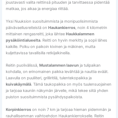
joustavasti valita reittinsä pituuden ja tarvittaessa pidentää
matkaa, jos aikaa ja energiaa riittää.
Yksi Nuuksion suosituimmista ja monipuolisimmista
päivävaellusreiteistä on
Haukankierros
, noin 4 kilometrin
mittainen rengasreitti, joka lähtee
Haukkalammen
pysäköintialueelta
. Reitti on hyvin merkitty ja sopii lähes
kaikille. Polku on paikoin kivinen ja mäkinen, mutta
kuljettavissa tavallisilla retkijalkineilla.
Reitin puolivälissä,
Mustalammen laavun
ja tulipaikan
kohdalla, on erinomainen paikka levähtää ja nauttia eväät.
Laavulla on puuliiteri, grilliritilä, tulentekopaikka ja
kuivakäymälä
. Tämä taukopaikka on myös tuulensuojainen
ja tarjoaa kauniin näkymän järvelle, mikä tekee siitä yhden
puiston suosituimmista pysähdyspaikoista.
Korpinkierros
on noin 7 km ja tarjoaa hieman pidemmän ja
rauhallisemman vaihtoehdon Haukankierrokselle. Reitin