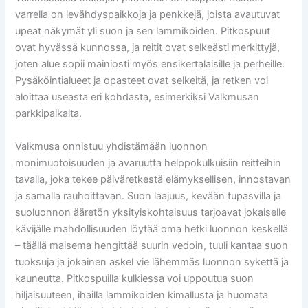
varrella on levähdyspaikkoja ja penkkejä, joista avautuvat
upeat näkymät yli suon ja sen lammikoiden. Pitkospuut
ovat hyvässä kunnossa, ja reitit ovat selkeästi merkittyjä,
joten alue sopii mainiosti myös ensikertalaisille ja perheille.
Pysäköintialueet ja opasteet ovat selkeitä, ja retken voi
aloittaa useasta eri kohdasta, esimerkiksi Valkmusan
parkkipaikalta.
Valkmusa onnistuu yhdistämään luonnon
monimuotoisuuden ja avaruutta helppokulkuisiin reitteihin
tavalla, joka tekee päiväretkestä elämyksellisen, innostavan
ja samalla rauhoittavan. Suon laajuus, kevään tupasvilla ja
suoluonnon ääretön yksityiskohtaisuus tarjoavat jokaiselle
kävijälle mahdollisuuden löytää oma hetki luonnon keskellä
– täällä maisema hengittää suurin vedoin, tuuli kantaa suon
tuoksuja ja jokainen askel vie lähemmäs luonnon sykettä ja
kauneutta. Pitkospuilla kulkiessa voi uppoutua suon
hiljaisuuteen, ihailla lammikoiden kimallusta ja huomata