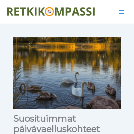
Siirry
Main
sisältöön
Men
Suosituimmat
päivävaelluskohteet