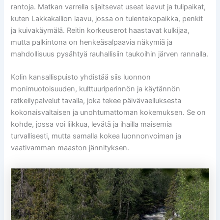
rantoja. Matkan varrella sijaitsevat useat laavut ja tulipaikat,
kuten Lakkakallion laavu, jossa on tulentekopaikka, penkit
ja kuivakäymälä. Reitin korkeuserot haastavat kulkijaa,
mutta palkintona on henkeäsalpaavia näkymiä ja
mahdollisuus pysähtyä rauhallisiin taukoihin järven rannalla.
Kolin kansallispuisto yhdistää siis luonnon
monimuotoisuuden, kulttuuriperinnön ja käytännön
retkeilypalvelut tavalla, joka tekee päivävaelluksesta
kokonaisvaltaisen ja unohtumattoman kokemuksen. Se on
kohde, jossa voi liikkua, levätä ja ihailla maisemia
turvallisesti, mutta samalla kokea luonnonvoiman ja
vaativamman maaston jännityksen.