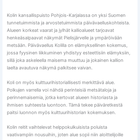
Kolin kansallispuisto Pohjois-Karjalassa on yksi Suomen
tunnetuimmista ja arvostetuimmista päivävaelluskohteista.
Alueen korkeat vaarat ja jylhät kallioalueet tarjoavat
henkeäsalpaavat näkymät Pielisjärvelle ja ympäröivään
metsään. Päivävaellus Kolilla on elämyksellinen kokemus,
jossa fyysinen liikkuminen yhdistyy esteettisiin elämyksiin,
sillä joka askeleella maisema muuttuu ja jokainen kallion
laelta avautuva näkymä palkitsee vaivan.
Koli on myös kulttuurihistoriallisesti merkittävä alue.
Polkujen varrella voi nähdä perinteisiä metsätaloja ja
perinnemaisemia, jotka kertovat alueen historiasta ja
ihmisen suhteesta luontoon. Tämä tekee päiväretkestä
paitsi luonnon myös kulttuurihistorian kokemuksen.
Kolin reitit vaihtelevat helppokulkuisista poluista
vaativampiin nousuihin, joten alue sopii niin aloittelijoille