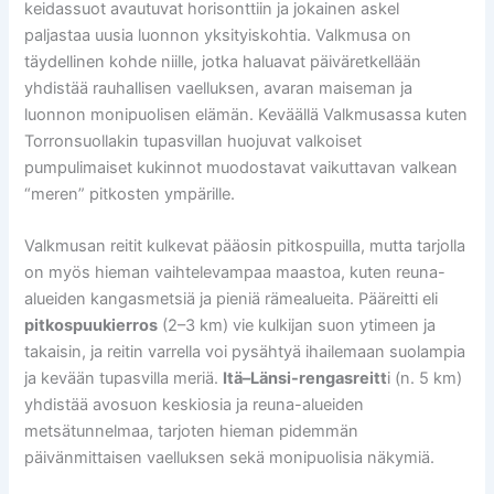
keidassuot avautuvat horisonttiin ja jokainen askel
paljastaa uusia luonnon yksityiskohtia. Valkmusa on
täydellinen kohde niille, jotka haluavat päiväretkellään
yhdistää rauhallisen vaelluksen, avaran maiseman ja
luonnon monipuolisen elämän. Keväällä Valkmusassa kuten
Torronsuollakin tupasvillan huojuvat valkoiset
pumpulimaiset kukinnot muodostavat vaikuttavan valkean
“meren” pitkosten ympärille.
Valkmusan reitit kulkevat pääosin pitkospuilla, mutta tarjolla
on myös hieman vaihtelevampaa maastoa, kuten reuna-
alueiden kangasmetsiä ja pieniä rämealueita. Pääreitti eli
pitkospuukierros
(2–3 km) vie kulkijan suon ytimeen ja
takaisin, ja reitin varrella voi pysähtyä ihailemaan suolampia
ja kevään tupasvilla meriä.
Itä–Länsi-rengasreitt
i (n. 5 km)
yhdistää avosuon keskiosia ja reuna-alueiden
metsätunnelmaa, tarjoten hieman pidemmän
päivänmittaisen vaelluksen sekä monipuolisia näkymiä.