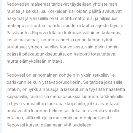
Repoveden maisemat tarjoavat täydellisen yhdistelmän
rauhaa ja seikkailua. Korkeiden kallioiden päältä avautuvat
näkymät järvenselille ovat unohtumattomia, ja hiljaisuus
metsäpoluilla antaa mahdollisuuden irtautua arjesta täysin.
Päivävaellus Repovedellä on kokonaisvaltainen kokemus,
jossa maisemat, luonnon äänet ja oman kehon rytmi
sulautuvat yhteen. Vaellus Kouvolassa, vain parin tunnin
päässä pääkaupunkiseudulta, on helposti toteutettava,
mutta elämyksiltään mittava.
Repovesi on erinomainen kohde niin yksin retkeileville,
pariskunnille kuin ystäväporukoillekin. Se tarjoaa jokaiselle
jotakin, on jyrkkiä nousuja ja laskeutumia fyysistä haastetta
kaipaaville, rauhallisia metsäosuuksia luonnon tarkkailijoille
ja hyvin varusteltuja taukopaikkoja niille, jotka arvostavat
mukavuutta luonnon helmassa. Jokainen vierailu voi olla
erilainen, sillä reittejä ja maisemia on monipuolisesti –
Repovesi kutsuu palaamaan yhä uudelleen.