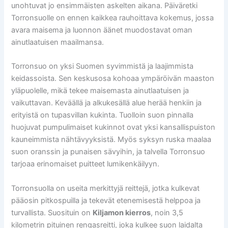
unohtuvat jo ensimmäisten askelten aikana. Päiväretki
Torronsuolle on ennen kaikkea rauhoittava kokemus, jossa
avara maisema ja luonnon äänet muodostavat oman
ainutlaatuisen maailmansa.
Torronsuo on yksi Suomen syvimmistä ja laajimmista
keidassoista. Sen keskusosa kohoaa ympäröivän maaston
yläpuolelle, mikä tekee maisemasta ainutlaatuisen ja
vaikuttavan. Keväällä ja alkukesällä alue herää henkiin ja
erityistä on tupasvillan kukinta. Tuolloin suon pinnalla
huojuvat pumpulimaiset kukinnot ovat yksi kansallispuiston
kauneimmista nähtävyyksistä. Myös syksyn ruska maalaa
suon oranssin ja punaisen sävyihin, ja talvella Torronsuo
tarjoaa erinomaiset puitteet lumikenkäilyyn.
Torronsuolla on useita merkittyjä reittejä, jotka kulkevat
pääosin pitkospuilla ja tekevät etenemisestä helppoa ja
turvallista. Suosituin on
Kiljamon kierros
, noin 3,5
kilometrin pituinen rengasreitti, joka kulkee suon laidalta