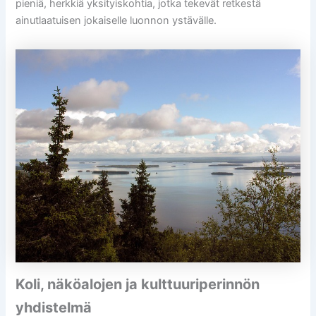
pieniä, herkkiä yksityiskohtia, jotka tekevät retkestä
ainutlaatuisen jokaiselle luonnon ystävälle.
Koli, näköalojen ja kulttuuriperinnön
yhdistelmä