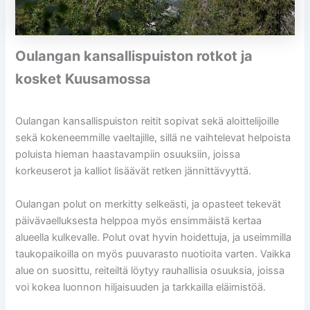
Oulangan kansallispuiston rotkot ja
kosket Kuusamossa
Oulangan kansallispuiston reitit sopivat sekä aloittelijoille
sekä kokeneemmille vaeltajille, sillä ne vaihtelevat helpoista
poluista hieman haastavampiin osuuksiin, joissa
korkeuserot ja kalliot lisäävät retken jännittävyyttä.
Oulangan polut on merkitty selkeästi, ja opasteet tekevät
päivävaelluksesta helppoa myös ensimmäistä kertaa
alueella kulkevalle. Polut ovat hyvin hoidettuja, ja useimmilla
taukopaikoilla on myös puuvarasto nuotioita varten. Vaikka
alue on suosittu, reiteiltä löytyy rauhallisia osuuksia, joissa
voi kokea luonnon hiljaisuuden ja tarkkailla eläimistöä.