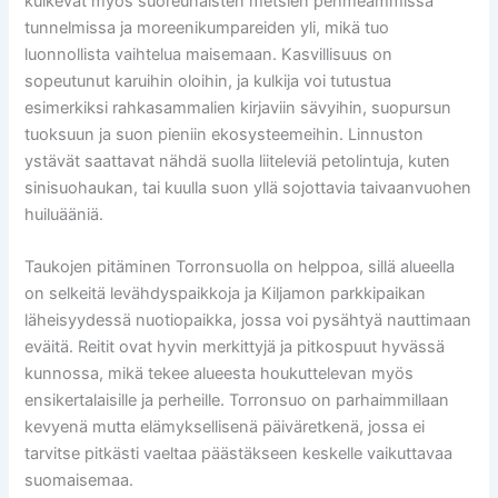
kulkevat myös suoreunaisten metsien pehmeämmissä
tunnelmissa ja moreenikumpareiden yli, mikä tuo
luonnollista vaihtelua maisemaan. Kasvillisuus on
sopeutunut karuihin oloihin, ja kulkija voi tutustua
esimerkiksi rahkasammalien kirjaviin sävyihin, suopursun
tuoksuun ja suon pieniin ekosysteemeihin. Linnuston
ystävät saattavat nähdä suolla liiteleviä petolintuja, kuten
sinisuohaukan, tai kuulla suon yllä sojottavia taivaanvuohen
huiluääniä.
Taukojen pitäminen Torronsuolla on helppoa, sillä alueella
on selkeitä levähdyspaikkoja ja Kiljamon parkkipaikan
läheisyydessä nuotiopaikka, jossa voi pysähtyä nauttimaan
eväitä. Reitit ovat hyvin merkittyjä ja pitkospuut hyvässä
kunnossa, mikä tekee alueesta houkuttelevan myös
ensikertalaisille ja perheille. Torronsuo on parhaimmillaan
kevyenä mutta elämyksellisenä päiväretkenä, jossa ei
tarvitse pitkästi vaeltaa päästäkseen keskelle vaikuttavaa
suomaisemaa.