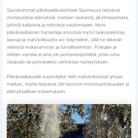
Suosituimmat päivävaelluskohteet Suomessa tarjoavat
monipuolisia elämyksiä: metsien rauhasta, järvimaisemista,
jylhistä kallioista ja rotkoista nauttimiseen. Moni
päivävaelluksen harrastaja arvostaa myös taukopaikkoja,
laavuja ja mahdollisuutta wc-käynteihin, sillä ne tekevät
retkestä mukavamman ja turvallisemman. Polkujen ja
reittien varrella ei aina ole juomavesipisteitä, joten oma
vesipullo tai juomarakko varmistaa nesteytyksen.
Päivävaellukselle suunnitellut reitit mahdollistavat lyhyen
matkan, mutta tarjoavat silti luonnon monimuotoisuuden ja
elämyksellisen kokemuksen.