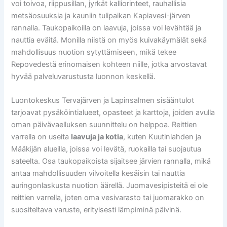
voi toivoa, riippusillan, jyrkät kalliorinteet, rauhallisia
metsäosuuksia ja kauniin tulipaikan Kapiavesi-järven
rannalla. Taukopaikoilla on laavuja, joissa voi levähtää ja
nauttia eväitä. Monilla niistä on myös kuivakäymälät sekä
mahdollisuus nuotion sytyttämiseen, mikä tekee
Repovedestä erinomaisen kohteen niille, jotka arvostavat
hyvää palveluvarustusta luonnon keskellä.
Luontokeskus Tervajärven ja Lapinsalmen sisääntulot
tarjoavat pysäköintialueet, opasteet ja karttoja, joiden avulla
oman päivävaelluksen suunnittelu on helppoa. Reittien
varrella on useita
laavuja ja kotia
, kuten Kuutinlahden ja
Määkijän alueilla, joissa voi levätä, ruokailla tai suojautua
sateelta. Osa taukopaikoista sijaitsee järvien rannalla, mikä
antaa mahdollisuuden vilvoitella kesäisin tai nauttia
auringonlaskusta nuotion äärellä. Juomavesipisteitä ei ole
reittien varrella, joten oma vesivarasto tai juomarakko on
suositeltava varuste, erityisesti lämpiminä päivinä.