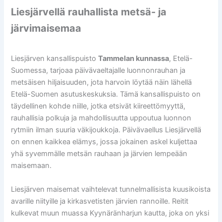
Liesjärvellä rauhallista metsä- ja
järvimaisemaa
Liesjärven kansallispuisto
Tammelan kunnassa
, Etelä-
Suomessa, tarjoaa päivävaeltajalle luonnonrauhan ja
metsäisen hiljaisuuden, jota harvoin löytää näin lähellä
Etelä-Suomen asutuskeskuksia. Tämä kansallispuisto on
täydellinen kohde niille, jotka etsivät kiireettömyyttä,
rauhallisia polkuja ja mahdollisuutta uppoutua luonnon
rytmiin ilman suuria väkijoukkoja. Päivävaellus Liesjärvellä
on ennen kaikkea elämys, jossa jokainen askel kuljettaa
yhä syvemmälle metsän rauhaan ja järvien lempeään
maisemaan.
Liesjärven maisemat vaihtelevat tunnelmallisista kuusikoista
avarille niityille ja kirkasvetisten järvien rannoille. Reitit
kulkevat muun muassa Kyynäränharjun kautta, joka on yksi