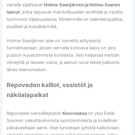
varrella sijaitsevat
Holma-Saarijärven ja Holma-Saaren
laavut
, jotka tarjoavat mahdollisuuden levähtää ja nauttia
luonnosta hiljaisuudessa. Molemmilla on tulentekopaikka,
puuliiteri ja kuivakäymälä.
Holma-Saarijärven alue on tunnettu erityisestä
tunnelmastaan: järven rannalla kohoava laavu on yksi
puiston kuvatuimmista kohteista. Vesi heijastaa metsän
vihreyttä ja taivaan valoa, ja aamun usva tekee paikasta
lähes taianomaisen.
Repoveden kalliot, vesistöt ja
näköalapaikat
Repoveden kansallispuisto
Kouvolassa
on yksi Etelä-
Suomen vaikuttavimmista luontokohteista ja todellinen
päivävaeltajan aarre. Alue tunnetaan jylhistä kallioistaan,