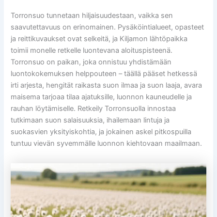
Torronsuo tunnetaan hiljaisuudestaan, vaikka sen
saavutettavuus on erinomainen. Pysäköintialueet, opasteet
ja reittikuvaukset ovat selkeitä, ja Kiljamon lähtöpaikka
toimii monelle retkelle luontevana aloituspisteenä.
Torronsuo on paikan, joka onnistuu yhdistämään
luontokokemuksen helppouteen – täällä pääset hetkessä
irti arjesta, hengität raikasta suon ilmaa ja suon laaja, avara
maisema tarjoaa tilaa ajatuksille, luonnon kauneudelle ja
rauhan löytämiselle. Retkeily Torronsuolla innostaa
tutkimaan suon salaisuuksia, ihailemaan lintuja ja
suokasvien yksityiskohtia, ja jokainen askel pitkospuilla
tuntuu vievän syvemmälle luonnon kiehtovaan maailmaan.