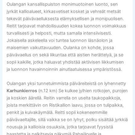
Oulangan kansallispuiston monimuotoinen luonto, sen
jyrkät kallioalueet, kirkasvetiset kosket ja vehreät metsät
tekevät päivävaelluksesta elämyksellisen ja monipuolisen.
Reitit tarjoavat mahdollisuuden kokea luonnon voimakkuus
turvallisesti ja helposti, mutta samalla intensiivisesti.
Jokaisella askeleella voi tuntea luonnon läsnäolon ja
maisemien vaikuttavuuden. Oulanka on kohde, jossa
päivävaellus on sekä liikuntaa että aistien herättelyä, ja se
sopii kaikille, jotka haluavat yhdistää aktiivisen liikkumisen
ja luonnon havainnoinnin ainutlaatuisessa ympäristössä.
Oulangan yksi tunnetuimmista päiväreiteistä on lyhennetty
Karhunkierros
(n.12 km) Se kulkee jylhien rotkojen, purojen
ja koskien äärellä. Reitin varrella on useita taukopaikkoja,
joista merkittävin on Ristikallion laavu, jossa on tulipaikka,
penkit ja kuivakäymälä. Reitti sopii kokeneemmille
päivävaeltajille, sillä vaikka se on lyhyt, polku sisältää jyrkkiä
nousuja ja kallioisia osuuksia, jotka tarjoavat fyysistä
haastetta ja palkitsevia näkymiä Pahajärvelle ja