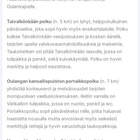
Oulankajoelle.
Taivalkönkään polku
(n. 5 km) on lyhyt, helppokulkuinen
päivävaellus, joka sopii hyvin myös ensikertalaisille. Polku
kulkee Taivalkönkään vesiputouksen ja kosken äärellä,
tarjoten upeita valokuvausmahdollisuuksia ja maisemia.
Taukohetken voi pitää Taivalkönkään laavulla, jossa on
tulipaikka ja penkit, sekä kuivakäymälä. Polku on hyvin
merkitty ja helposti seurattava.
Oulangan kansallispuiston portaikkopolku
(n. 7 km)
yhdistää korkeuserot ja metsäosuudet tarjoten
monipuolisen vaelluskokemuksen. Reitin varrella on
Värikallion tulipaikka, jossa on nuotio, penkit ja wc.
Portaikkopolku sopii päiväretkeksi niille, jotka haluavat
haastetta nousuilla mutta arvostavat myös selkeästi
merkittyjä reittejä ja hyvin varusteltuja taukopaikkoja.