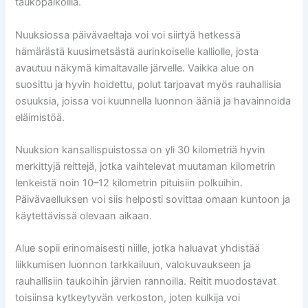
taukopaikoilla.
Nuuksiossa päivävaeltaja voi voi siirtyä hetkessä
hämärästä kuusimetsästä aurinkoiselle kalliolle, josta
avautuu näkymä kimaltavalle järvelle. Vaikka alue on
suosittu ja hyvin hoidettu, polut tarjoavat myös rauhallisia
osuuksia, joissa voi kuunnella luonnon ääniä ja havainnoida
eläimistöä.
Nuuksion kansallispuistossa on yli 30 kilometriä hyvin
merkittyjä reittejä, jotka vaihtelevat muutaman kilometrin
lenkeistä noin 10–12 kilometrin pituisiin polkuihin.
Päivävaelluksen voi siis helposti sovittaa omaan kuntoon ja
käytettävissä olevaan aikaan.
Alue sopii erinomaisesti niille, jotka haluavat yhdistää
liikkumisen luonnon tarkkailuun, valokuvaukseen ja
rauhallisiin taukoihin järvien rannoilla. Reitit muodostavat
toisiinsa kytkeytyvän verkoston, joten kulkija voi