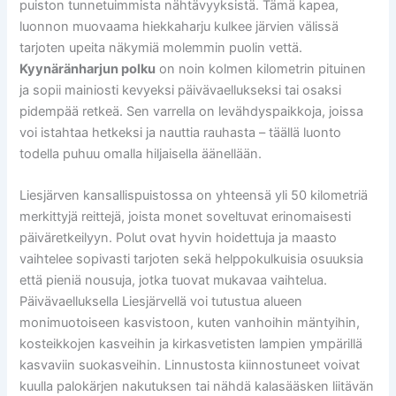
puiston tunnetuimmista nähtävyyksistä. Tämä kapea,
luonnon muovaama hiekkaharju kulkee järvien välissä
tarjoten upeita näkymiä molemmin puolin vettä.
Kyynäränharjun polku
on noin kolmen kilometrin pituinen
ja sopii mainiosti kevyeksi päivävaellukseksi tai osaksi
pidempää retkeä. Sen varrella on levähdyspaikkoja, joissa
voi istahtaa hetkeksi ja nauttia rauhasta – täällä luonto
todella puhuu omalla hiljaisella äänellään.
Liesjärven kansallispuistossa on yhteensä yli 50 kilometriä
merkittyjä reittejä, joista monet soveltuvat erinomaisesti
päiväretkeilyyn. Polut ovat hyvin hoidettuja ja maasto
vaihtelee sopivasti tarjoten sekä helppokulkuisia osuuksia
että pieniä nousuja, jotka tuovat mukavaa vaihtelua.
Päivävaelluksella Liesjärvellä voi tutustua alueen
monimuotoiseen kasvistoon, kuten vanhoihin mäntyihin,
kosteikkojen kasveihin ja kirkasvetisten lampien ympärillä
kasvaviin suokasveihin. Linnustosta kiinnostuneet voivat
kuulla palokärjen nakutuksen tai nähdä kalasääsken liitävän