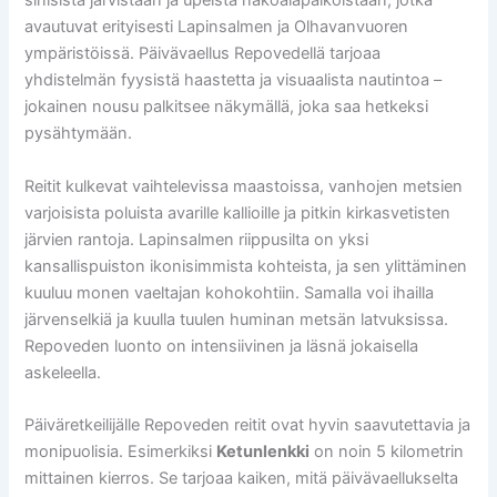
sinisistä järvistään ja upeista näköalapaikoistaan, jotka
avautuvat erityisesti Lapinsalmen ja Olhavanvuoren
ympäristöissä. Päivävaellus Repovedellä tarjoaa
yhdistelmän fyysistä haastetta ja visuaalista nautintoa –
jokainen nousu palkitsee näkymällä, joka saa hetkeksi
pysähtymään.
Reitit kulkevat vaihtelevissa maastoissa, vanhojen metsien
varjoisista poluista avarille kallioille ja pitkin kirkasvetisten
järvien rantoja. Lapinsalmen riippusilta on yksi
kansallispuiston ikonisimmista kohteista, ja sen ylittäminen
kuuluu monen vaeltajan kohokohtiin. Samalla voi ihailla
järvenselkiä ja kuulla tuulen huminan metsän latvuksissa.
Repoveden luonto on intensiivinen ja läsnä jokaisella
askeleella.
Päiväretkeilijälle Repoveden reitit ovat hyvin saavutettavia ja
monipuolisia. Esimerkiksi
Ketunlenkki
on noin 5 kilometrin
mittainen kierros. Se tarjoaa kaiken, mitä päivävaellukselta