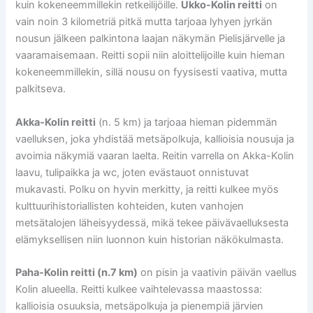
kuin kokeneemmillekin retkeilijöille.
Ukko-Kolin reitti
on
vain noin 3 kilometriä pitkä mutta tarjoaa lyhyen jyrkän
nousun jälkeen palkintona laajan näkymän Pielisjärvelle ja
vaaramaisemaan. Reitti sopii niin aloittelijoille kuin hieman
kokeneemmillekin, sillä nousu on fyysisesti vaativa, mutta
palkitseva.
Akka-Kolin reitti
(n. 5 km) ja tarjoaa hieman pidemmän
vaelluksen, joka yhdistää metsäpolkuja, kallioisia nousuja ja
avoimia näkymiä vaaran laelta. Reitin varrella on Akka-Kolin
laavu, tulipaikka ja wc, joten evästauot onnistuvat
mukavasti. Polku on hyvin merkitty, ja reitti kulkee myös
kulttuurihistoriallisten kohteiden, kuten vanhojen
metsätalojen läheisyydessä, mikä tekee päivävaelluksesta
elämyksellisen niin luonnon kuin historian näkökulmasta.
Paha-Kolin reitti (n.7 km)
on pisin ja vaativin päivän vaellus
Kolin alueella. Reitti kulkee vaihtelevassa maastossa:
kallioisia osuuksia, metsäpolkuja ja pienempiä järvien