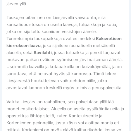
järven yllä.
Taukojen pitäminen on Liesjärvellä vaivatonta, sillä
kansallispuistossa on useita laavuja, tulipaikkoja ja kotia,
jotka on sijoitettu kauniiden vesistöjen äärelle.
Tunnetuimpia taukopaikkoja ovat esimerkiksi
Kaksvetisen
kierroksen laavu
, joka sijaitsee rauhallisella metsäisellä
alueella, sekä
Savilahti
, jossa tulipaikka ja penkit tarjoavat
mukavan paikan eväiden syömiseen järvimaiseman äärellä.
Useimmilla laavuilla ja kotapaikoilla on kuivakäymälät, ja on
sanottava, että ne ovat hyvässä kunnossa. Tämä tekee
Liesjärvestä houkuttelevan vaihtoehdon niille, jotka
arvostavat luonnon keskellä myös toimivia peruspalveluita.
Vaikka Liesjärvi on rauhallinen, sen palvelutaso yllättää
monet ensikertalaiset. Alueella on useita pysäköintialueita ja
opastettuja lähtöpisteitä, kuten Kanteluksentie ja
Korteniemen perinnetila, josta käsin voi aloittaa monia eri
reittejä. Korteniemi on myös elävä kulttuurikohde, jossa voi