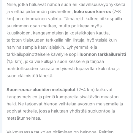
Niille, jotka haluavat nähdä suon eri kasvillisuusvyöhykkeitä
ja viettää pidemmän päiväretken,
koko suon kierros
(7–8
km) on erinomainen valinta. Tämä reitti kulkee pitkospuilla
suurimman osan matkaa, mutta poikkeaa myös
kuusikoiden, kangasmetsien ja kosteikkojen kautta,
tarjoten tilaisuuden tarkkailla niin lintuja, hyönteisiä kuin
harvinaisempia kasvilajejakin. Lyhyemmälle ja
tarkkailupainotteiselle kävelylle sopii
luonnon tarkkailureitti
(1,5 km), joka vie kulkijan suon keskelle ja tarjoaa
mahdollisuuden seurata erityisesti tupasvillan kukintaa ja
suon eläimistöä läheltä.
Suon reuna-alueiden metsäpolut
(2–4 km) kulkevat
kangasmetsien ja pieniä kumpareita sisältävän maaston
halki. Ne tarjoavat hienoa vaihtelua avosuon maisemalle ja
sopivat retkelle, jossa halutaan yhdistää suoluontoa ja
metsätunnelmaa.
Valkmusassa taukojen pitäminen on helppoa. Reittien