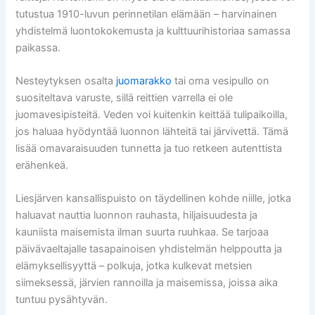
tutustua 1910-luvun perinnetilan elämään – harvinainen
yhdistelmä luontokokemusta ja kulttuurihistoriaa samassa
paikassa.
Nesteytyksen osalta
juomarakko
tai oma vesipullo on
suositeltava varuste, sillä reittien varrella ei ole
juomavesipisteitä. Veden voi kuitenkin keittää tulipaikoilla,
jos haluaa hyödyntää luonnon lähteitä tai järvivettä. Tämä
lisää omavaraisuuden tunnetta ja tuo retkeen autenttista
erähenkeä.
Liesjärven kansallispuisto on täydellinen kohde niille, jotka
haluavat nauttia luonnon rauhasta, hiljaisuudesta ja
kauniista maisemista ilman suurta ruuhkaa. Se tarjoaa
päivävaeltajalle tasapainoisen yhdistelmän helppoutta ja
elämyksellisyyttä – polkuja, jotka kulkevat metsien
siimeksessä, järvien rannoilla ja maisemissa, joissa aika
tuntuu pysähtyvän.