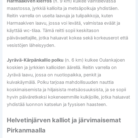
Harmaakiven kierros
(n. 9 km) kulkee vaihtelevassa
maastossa, jyrkkiä kallioita ja metsäpolkuja yhdistäen.
Reitin varrella on useita laavuja ja tulipaikkoja, kuten
Harmaakiven laavu, jossa voi levätä, valmistaa eväät ja
käyttää wc-tilaa. Tämä reitti sopii keskitason
päivävaeltajille, jotka haluavat kokea sekä korkeuserot että
vesistöjen läheisyyden.
Jyrävä-Kärpänkallio polku
(n. 6 km) kulkee Oulankajoen
koskien ja jyrkkien kallioiden äärellä. Reitin varrella on
Jyrävä laavu, jossa on nuotiopaikka, penkit ja
kuivakäymälä. Polku tarjoaa mahdollisuuden nauttia
koskimaisemista ja hiljaisista metsäosuuksista, ja se sopii
hyvin päiväretkeksi kokeneemmille kulkijoille, jotka haluavat
yhdistää luonnon katselun ja fyysisen haasteen.
Helvetinjärven kalliot ja järvimaisemat
Pirkanmaalla