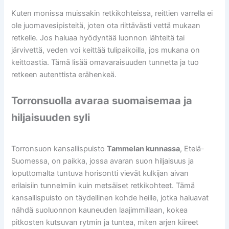
Kuten monissa muissakin retkikohteissa, reittien varrella ei
ole juomavesipisteitä, joten ota riittävästi vettä mukaan
retkelle. Jos haluaa hyödyntää luonnon lähteitä tai
järvivettä, veden voi keittää tulipaikoilla, jos mukana on
keittoastia. Tämä lisää omavaraisuuden tunnetta ja tuo
retkeen autenttista erähenkeä.
Torronsuolla avaraa suomaisemaa ja
hiljaisuuden syli
Torronsuon kansallispuisto
Tammelan kunnassa
, Etelä-
Suomessa, on paikka, jossa avaran suon hiljaisuus ja
loputtomalta tuntuva horisontti vievät kulkijan aivan
erilaisiin tunnelmiin kuin metsäiset retkikohteet. Tämä
kansallispuisto on täydellinen kohde heille, jotka haluavat
nähdä suoluonnon kauneuden laajimmillaan, kokea
pitkosten kutsuvan rytmin ja tuntea, miten arjen kiireet