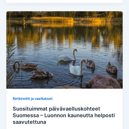
Retkireitit ja vaellukset
Suosituimmat päivävaelluskohteet
Suomessa – Luonnon kauneutta helposti
saavutettuna