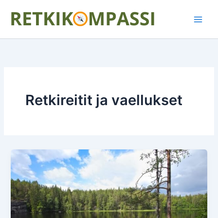
Siirry
Main
sisältöön
Men
Retkireitit ja vaellukset