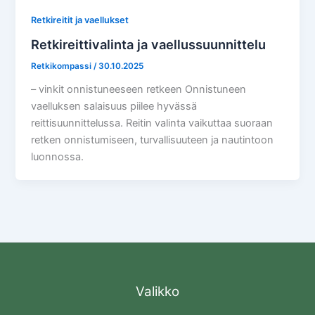
Retkireitit ja vaellukset
Retkireittivalinta ja vaellussuunnittelu
Retkikompassi
/
30.10.2025
– vinkit onnistuneeseen retkeen Onnistuneen
vaelluksen salaisuus piilee hyvässä
reittisuunnittelussa. Reitin valinta vaikuttaa suoraan
retken onnistumiseen, turvallisuuteen ja nautintoon
luonnossa.
Valikko