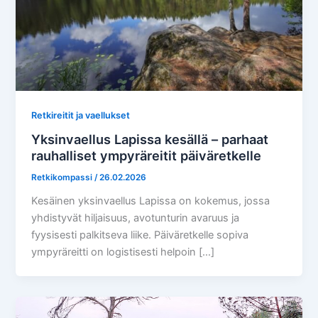
Retkireitit ja vaellukset
Yksinvaellus Lapissa kesällä – parhaat
rauhalliset ympyräreitit päiväretkelle
Retkikompassi
/
26.02.2026
Kesäinen yksinvaellus Lapissa on kokemus, jossa
yhdistyvät hiljaisuus, avotunturin avaruus ja
fyysisesti palkitseva liike. Päiväretkelle sopiva
ympyräreitti on logistisesti helpoin […]