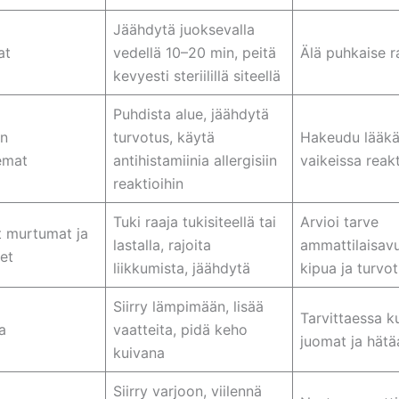
Jäähdytä juoksevalla
at
vedellä 10–20 min, peitä
Älä puhkaise r
kevyesti steriilillä siteellä
Puhdista alue, jäähdytä
en
turvotus, käytä
Hakeudu lääkä
emat
antihistamiinia allergisiin
vaikeissa reak
reaktioihin
Tuki raaja tukisiteellä tai
Arvioi tarve
 murtumat ja
lastalla, rajoita
ammattilaisavu
et
liikkumista, jäähdytä
kipua ja turvo
Siirry lämpimään, lisää
Tarvittaessa 
a
vaatteita, pidä keho
juomat ja hät
kuivana
Siirry varjoon, viilennä