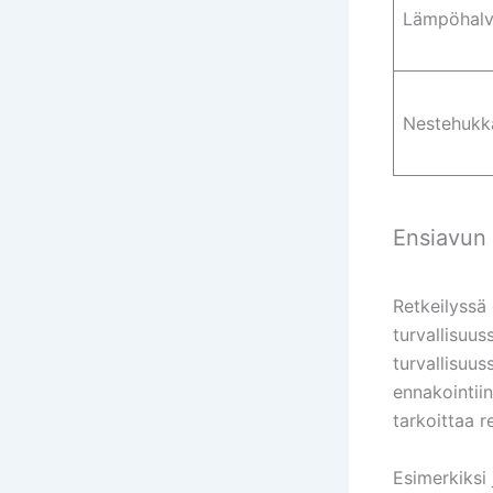
Lämpöhalv
Nestehukk
Ensiavun 
Retkeilyssä 
turvallisuus
turvallisuu
ennakointiin
tarkoittaa r
Esimerkiksi 