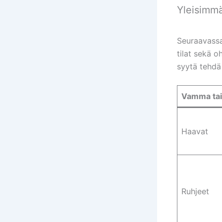
Yleisimm
Seuraavassa
tilat sekä 
syytä tehdä
Vamma tai 
Haavat
Ruhjeet