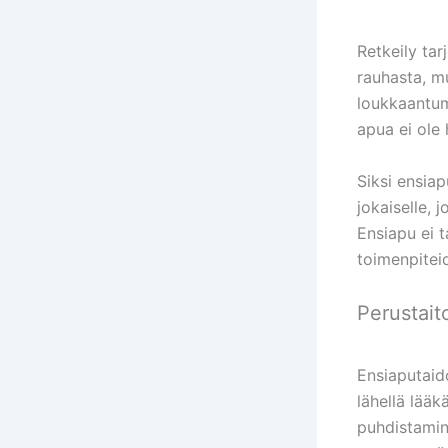
Retkeily tar
rauhasta, mu
loukkaantum
apua ei ole h
Siksi ensiap
jokaiselle, 
Ensiapu ei 
toimenpiteid
Perustait
Ensiaputaido
lähellä lääk
puhdistamin