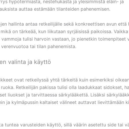
ys hypotermiasta, nestehukasta ja yleisimmistä eläin- ja
auksista auttaa estämään tilanteiden pahenemisen.
jen hallinta antaa retkeilijälle sekä konkreettisen avun että
ikä on tärkeää, kun liikutaan syrjäisissä paikoissa. Vaikka
vammoja tulisi harvoin vastaan, jo pienetkin toimenpiteet 
 verenvuotoa tai tilan pahenemista.
en valinta ja käyttö
kkeet ovat retkeilyssä yhtä tärkeitä kuin esimerkiksi oikea
 ruoka. Retkeilijän pakissa tulisi olla laadukkaat sidokset, h
set liuokset ja tarvittaessa särkylääkettä. Lisäksi särkylääk
nin ja kylmäpussin kaltaiset välineet auttavat lievittämään k
a tuntea varusteiden käyttö, sillä väärin asetettu side tai v