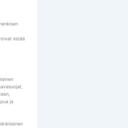
 henkisen
voivat estää
nlainen
aavasuojat,
keen,
ipua ja
ääränlainen