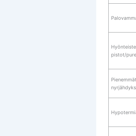
Palovamm
Hyönteist
pistot/pur
Pienemmät
nyrjähdyks
Hypotermi