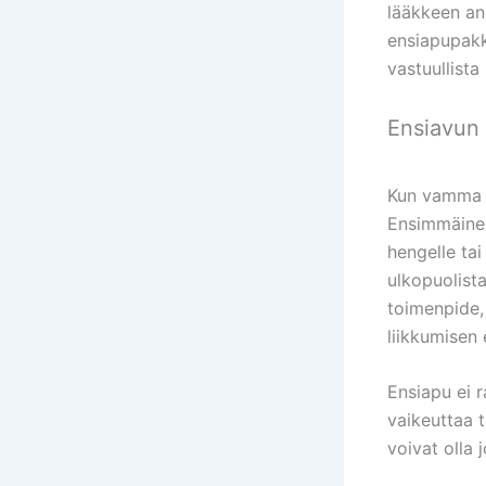
lääkkeen ann
ensiapupakk
vastuullista 
Ensiavun
Kun vamma t
Ensimmäinen
hengelle tai
ulkopuolist
toimenpide,
liikkumisen 
Ensiapu ei r
vaikeuttaa t
voivat olla 