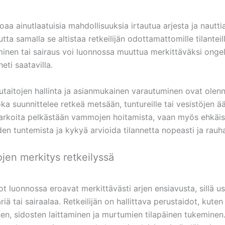
joaa ainutlaatuisia mahdollisuuksia irtautua arjesta ja nautt
tta samalla se altistaa retkeilijän odottamattomille tilanteill
inen tai sairaus voi luonnossa muuttua merkittäväksi ongel
eti saatavilla.
utaitojen hallinta ja asianmukainen varautuminen ovat olenn
joka suunnittelee retkeä metsään, tuntureille tai vesistöjen ää
tarkoita pelkästään vammojen hoitamista, vaan myös ehkäi
en tuntemista ja kykyä arvioida tilannetta nopeasti ja rauhal
ojen merkitys retkeilyssä
t luonnossa eroavat merkittävästi arjen ensiavusta, sillä us
äriä tai sairaalaa. Retkeilijän on hallittava perustaidot, kute
en, sidosten laittaminen ja murtumien tilapäinen tukeminen.