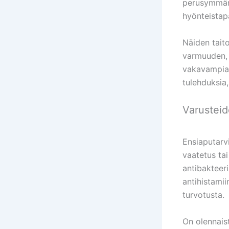
perusymmärr
hyönteistap
Näiden taito
varmuuden, m
vakavampia 
tulehduksia,
Varusteid
Ensiaputarvi
vaatetus tai
antibakteeri
antihistamii
turvotusta.
On olennaist