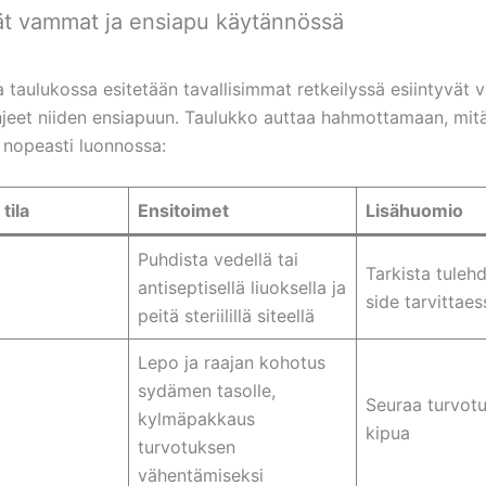
ät vammat ja ensiapu käytännössä
 taulukossa esitetään tavallisimmat retkeilyssä esiintyvät 
ohjeet niiden ensiapuun. Taulukko auttaa hahmottamaan, mit
 nopeasti luonnossa:
tila
Ensitoimet
Lisähuomio
Puhdista vedellä tai
Tarkista tuleh
antiseptisellä liuoksella ja
side tarvittaes
peitä steriilillä siteellä
Lepo ja raajan kohotus
sydämen tasolle,
Seuraa turvotu
kylmäpakkaus
kipua
turvotuksen
vähentämiseksi