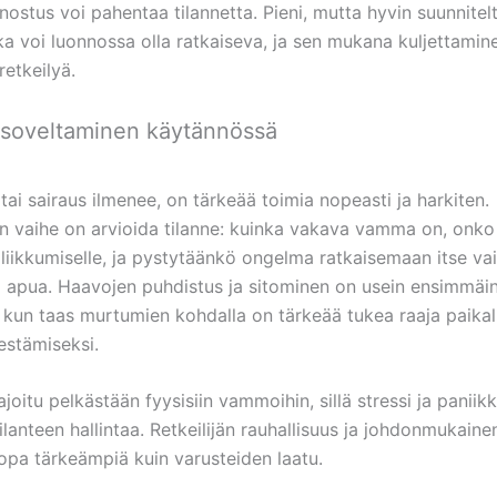
ostus voi pahentaa tilannetta. Pieni, mutta hyvin suunnitel
a voi luonnossa olla ratkaiseva, ja sen mukana kuljettamin
retkeilyä.
 soveltaminen käytännössä
ai sairaus ilmenee, on tärkeää toimia nopeasti ja harkiten.
 vaihe on arvioida tilanne: kuinka vakava vamma on, onko
 liikkumiselle, ja pystytäänkö ongelma ratkaisemaan itse vai
a apua. Haavojen puhdistus ja sitominen on usein ensimmäi
 kun taas murtumien kohdalla on tärkeää tukea raaja paikal
estämiseksi.
ajoitu pelkästään fyysisiin vammoihin, sillä stressi ja paniikk
ilanteen hallintaa. Retkeilijän rauhallisuus ja johdonmukaine
jopa tärkeämpiä kuin varusteiden laatu.