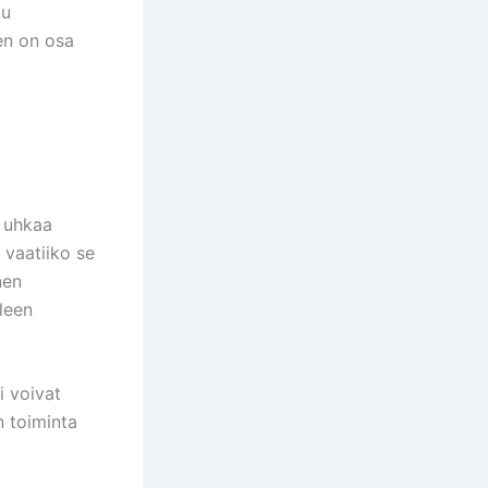
tu
en on osa
 uhkaa
 vaatiiko se
nen
leen
i voivat
n toiminta