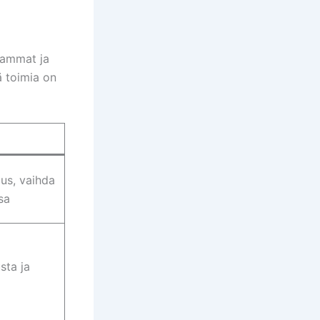
vammat ja
ä toimia on
dus, vaihda
sa
sta ja