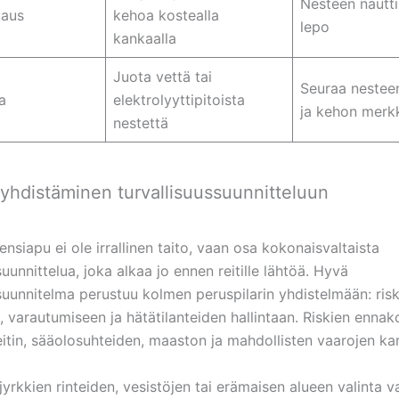
Nesteen nautt
aus
kehoa kostealla
lepo
kankaalla
Juota vettä tai
Seuraa nestee
a
elektrolyyttipitoista
ja kehon merk
nestettä
yhdistäminen turvallisuussuunnitteluun
ensiapu ei ole irrallinen taito, vaan osa kokonaisvaltaista
suunnittelua, joka alkaa jo ennen reitille lähtöä. Hyvä
ssuunnitelma perustuu kolmen peruspilarin yhdistelmään: ris
, varautumiseen ja hätätilanteiden hallintaan. Riskien ennako
eitin, sääolosuhteiden, maaston ja mahdollisten vaarojen kar
jyrkkien rinteiden, vesistöjen tai erämaisen alueen valinta v