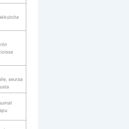
akkuloita
riin
tioissa
lle, seuraa
tusta
kuumat
äapu