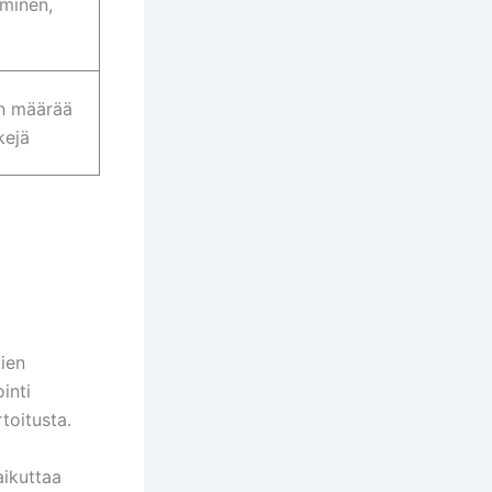
iminen,
n määrää
kejä
kien
inti
toitusta.
aikuttaa