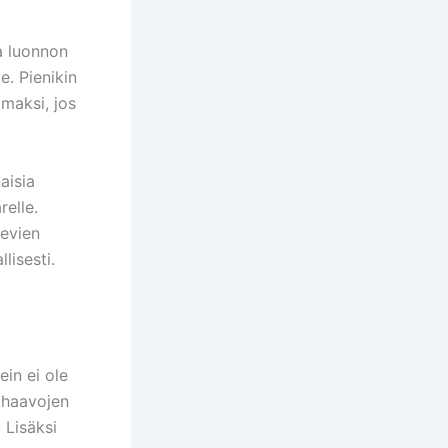
ia luonnon
e. Pienikin
maksi, jos
aisia
relle.
sevien
lisesti.
ein ei ole
n haavojen
 Lisäksi