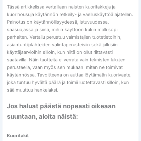
Tässä artikkelissa vertaillaan naisten kuoritakkeja ja
kuorihousuja käytännön retkeily- ja vaelluskäyttöä ajatellen.
Painotus on käytännöllisyydessä, istuvuudessa,
sääsuojassa ja siinä, mihin käyttöön kukin malli sopii
parhaiten. Vertailu perustuu valmistajien tuotetietoihin,
asiantuntijalähteiden valintaperusteisiin sekä julkisiin
käyttäjäarvioihin silloin, kun niitä on ollut riittävästi
saatavilla. Näin tuotteita ei verrata vain teknisten lukujen
perusteella, vaan myös sen mukaan, miten ne toimivat
käytännössä. Tavoitteena on auttaa löytämään kuorivaate,
joka tuntuu hyvältä päällä ja toimii luotettavasti silloin, kun
sää muuttuu hankalaksi.
Jos haluat päästä nopeasti oikeaan
suuntaan, aloita näistä:
Kuoritakit