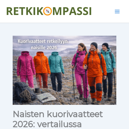
Siirry
Main
sisältöön
Men
Naisten kuorivaatteet
2026: vertailussa