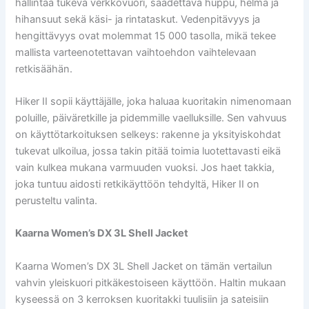
hallintaa tukeva verkkovuori, säädettävä huppu, helma ja
hihansuut sekä käsi- ja rintataskut. Vedenpitävyys ja
hengittävyys ovat molemmat 15 000 tasolla, mikä tekee
mallista varteenotettavan vaihtoehdon vaihtelevaan
retkisäähän.
Hiker II sopii käyttäjälle, joka haluaa kuoritakin nimenomaan
poluille, päiväretkille ja pidemmille vaelluksille. Sen vahvuus
on käyttötarkoituksen selkeys: rakenne ja yksityiskohdat
tukevat ulkoilua, jossa takin pitää toimia luotettavasti eikä
vain kulkea mukana varmuuden vuoksi. Jos haet takkia,
joka tuntuu aidosti retkikäyttöön tehdyltä, Hiker II on
perusteltu valinta.
Kaarna Women’s DX 3L Shell Jacket
Kaarna Women’s DX 3L Shell Jacket on tämän vertailun
vahvin yleiskuori pitkäkestoiseen käyttöön. Haltin mukaan
kyseessä on 3 kerroksen kuoritakki tuulisiin ja sateisiin