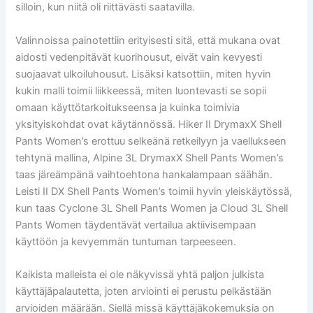
silloin, kun niitä oli riittävästi saatavilla.
Valinnoissa painotettiin erityisesti sitä, että mukana ovat
aidosti vedenpitävät kuorihousut, eivät vain kevyesti
suojaavat ulkoiluhousut. Lisäksi katsottiin, miten hyvin
kukin malli toimii liikkeessä, miten luontevasti se sopii
omaan käyttötarkoitukseensa ja kuinka toimivia
yksityiskohdat ovat käytännössä. Hiker II DrymaxX Shell
Pants Women’s erottuu selkeänä retkeilyyn ja vaellukseen
tehtynä mallina, Alpine 3L DrymaxX Shell Pants Women’s
taas järeämpänä vaihtoehtona hankalampaan säähän.
Leisti II DX Shell Pants Women’s toimii hyvin yleiskäytössä,
kun taas Cyclone 3L Shell Pants Women ja Cloud 3L Shell
Pants Women täydentävät vertailua aktiivisempaan
käyttöön ja kevyemmän tuntuman tarpeeseen.
Kaikista malleista ei ole näkyvissä yhtä paljon julkista
käyttäjäpalautetta, joten arviointi ei perustu pelkästään
arvioiden määrään. Siellä missä käyttäjäkokemuksia on