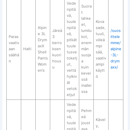
Vede
Suora
npitä
t
vä,
lahke
tuule
Kova
et,
Alpin
npitä
sade,
Järeä
lumilu
/suos
e 3L
vä,
tuuli,
Paras
3
kot,
ittele
Drym
pitkät
viileä
vaativ
kerro
enem
mme/
axX
tuule
mpi
aan
Halti
ksen
män
alpine
Shell
tusve
sää,
säähä
kuori
suoja
-3L-
Pants
toketj
vaativ
n
hous
a
drym
Wom
ut,
ampi
u
kuin
axx/
en’s
vettä
käytt
kevei
hylkiv
ö
ssä
ät
mallei
vetok
ssa
etjut
Vede
npitä
Pehm
vä,
eä
Kävel
tuule
joust
y,
npitä
ava