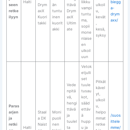
Halti
liikku
biegg
seen
Drym
än
ttävä
ulkoil
vampi
a-
retke
axX
tuntu
Drym
u,
tuntu
drym
ilyyn
Kuori
inen
axX
kevät
ma,
axx/
takki
kuorit
Ultim
,
sopii
akki
ate
kesä,
mone
syksy
nlaise
en
ulkoil
uun
Vetok
etjulli
set
Pitkät
Vede
tuule
kävel
npitä
tusau
yt,
vä,
kot,
ulkoil
hengi
sääd
Paras
u,
ttävä
ettäv
arjen
Staal
Moni
helpo
ja
ä
/suos
ja
a DX
puoli
mmat
tuulel
hupp
ittele
retki
Naist
nen
retke
Halti
ta
u ja
mme/