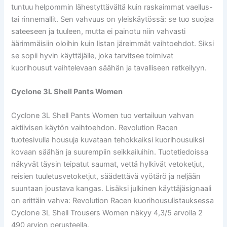
tuntuu helpommin lähestyttävältä kuin raskaimmat vaellus-
tai rinnemallit. Sen vahvuus on yleiskäytössä: se tuo suojaa
sateeseen ja tuuleen, mutta ei painotu niin vahvasti
äärimmäisiin oloihin kuin listan järeimmät vaihtoehdot. Siksi
se sopii hyvin käyttäjälle, joka tarvitsee toimivat
kuorihousut vaihtelevaan säähän ja tavalliseen retkeilyyn.
Cyclone 3L Shell Pants Women
Cyclone 3L Shell Pants Women tuo vertailuun vahvan
aktiivisen käytön vaihtoehdon. Revolution Racen
tuotesivulla housuja kuvataan tehokkaiksi kuorihousuiksi
kovaan säähän ja suurempiin seikkailuihin. Tuotetiedoissa
näkyvät täysin teipatut saumat, vettä hylkivät vetoketjut,
reisien tuuletusvetoketjut, säädettävä vyötärö ja neljään
suuntaan joustava kangas. Lisäksi julkinen käyttäjäsignaali
on erittäin vahva: Revolution Racen kuorihousulistauksessa
Cyclone 3L Shell Trousers Women näkyy 4,3/5 arvolla 2
490 arvion perusteella.