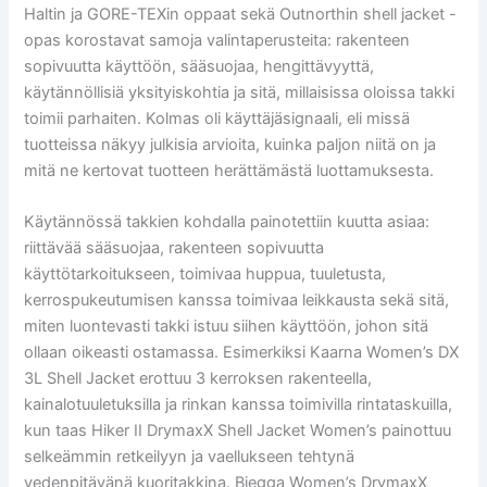
Haltin ja GORE-TEXin oppaat sekä Outnorthin shell jacket -
opas korostavat samoja valintaperusteita: rakenteen
sopivuutta käyttöön, sääsuojaa, hengittävyyttä,
käytännöllisiä yksityiskohtia ja sitä, millaisissa oloissa takki
toimii parhaiten. Kolmas oli käyttäjäsignaali, eli missä
tuotteissa näkyy julkisia arvioita, kuinka paljon niitä on ja
mitä ne kertovat tuotteen herättämästä luottamuksesta.
Käytännössä takkien kohdalla painotettiin kuutta asiaa:
riittävää sääsuojaa, rakenteen sopivuutta
käyttötarkoitukseen, toimivaa huppua, tuuletusta,
kerrospukeutumisen kanssa toimivaa leikkausta sekä sitä,
miten luontevasti takki istuu siihen käyttöön, johon sitä
ollaan oikeasti ostamassa. Esimerkiksi Kaarna Women’s DX
3L Shell Jacket erottuu 3 kerroksen rakenteella,
kainalotuuletuksilla ja rinkan kanssa toimivilla rintataskuilla,
kun taas Hiker II DrymaxX Shell Jacket Women’s painottuu
selkeämmin retkeilyyn ja vaellukseen tehtynä
vedenpitävänä kuoritakkina. Biegga Women’s DrymaxX