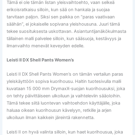
Tämä ei ole tämän listan yleisvaihtoehto, vaan selkeä
erikoisratkaisu silloin, kun sää on hankala ja suojaa
tarvitaan paljon. Siksi sen paikka on “paras vaativaan
säähän”, ei jokaiselle sopivana yleishousuna. Juuri tämä
tekee suosituksesta uskottavan. Asiantuntijanäkökulmasta
tällainen malli palvelee silloin, kun sääsuoja, kestävyys ja
ilmanvaihto menevät keveyden edelle.
Leisti II DX Shell Pants Women’s
Leisti II DX Shell Pants Women’s on tämän vertailun paras
yleiskäyttöön sopiva kuorihousu. Haltin tuotesivulla malli
kuvataan 15 000 mm DrymaxX-suojan kuorihousuksi, joka
on tehty päivittäiseen ulkoiluun ja vaihteleviin sääoloihin.
Tämä tekee siitä luontevan vaihtoehdon käyttäjälle, joka
haluaa oikean kuorihousun kävelyyn, retkille ja arjen
ulkoiluun ilman kaikkein järeintä rakennetta.
Leisti II on hyvä valinta silloin, kun haet kuorihousua, joka