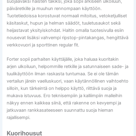
suojaavaksi naisten takiksi, joka sopii arkiseen ulkoiluun,
päiväretkille ja muuhun rennompaan käyttöön.
Tuotetiedoissa korostuvat normaali mitoitus, vetoketjulliset
käsitaskut, hupun ja helman säädöt, tuuletusaukot sekä
heijastavat yksityiskohdat. Haltin omalla tuotesivulla esiin
nousevat lisäksi vahvempi ripstop-pintakangas, hengittävä
verkkovuori ja sporttinen regular fit.
Forter sopii parhaiten käyttäjälle, joka haluaa kuoritakin
arjen ulkoiluun, helpommille retkille ja satunnaiseen sade- ja
tuulikäyttöön ilman raskasta tuntumaa. Se ei ole tämän
vertailun järein vaelluskuori, vaan käytännöllinen vaihtoehto
silloin, kun tärkeintä on helppo käyttö, riittävä suoja ja
mukava istuvuus. Ero teknisempiin ja kalliimpiin malleihin
näkyy ennen kaikkea siinä, että rakenne on kevyempi ja
jatkuvaan rankkasateeseen suunnattu suoja hieman
rajallisempi.
Kuorihousut