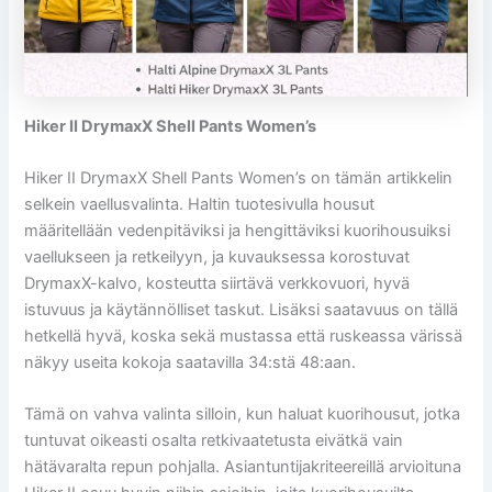
Hiker II DrymaxX Shell Pants Women’s
Hiker II DrymaxX Shell Pants Women’s on tämän artikkelin
selkein vaellusvalinta. Haltin tuotesivulla housut
määritellään vedenpitäviksi ja hengittäviksi kuorihousuiksi
vaellukseen ja retkeilyyn, ja kuvauksessa korostuvat
DrymaxX-kalvo, kosteutta siirtävä verkkovuori, hyvä
istuvuus ja käytännölliset taskut. Lisäksi saatavuus on tällä
hetkellä hyvä, koska sekä mustassa että ruskeassa värissä
näkyy useita kokoja saatavilla 34:stä 48:aan.
Tämä on vahva valinta silloin, kun haluat kuorihousut, jotka
tuntuvat oikeasti osalta retkivaatetusta eivätkä vain
hätävaralta repun pohjalla. Asiantuntijakriteereillä arvioituna