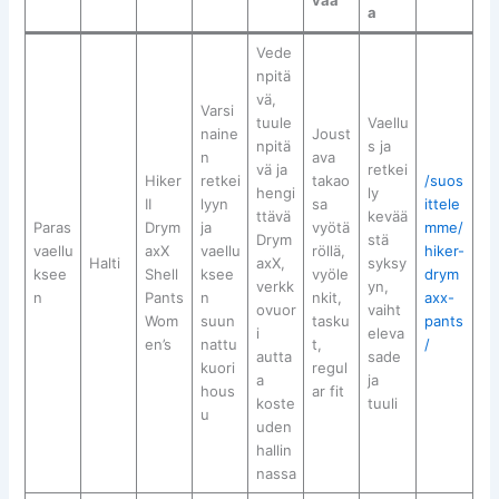
a
Vede
npitä
vä,
Varsi
tuule
Vaellu
naine
Joust
npitä
s ja
n
ava
vä ja
retkei
Hiker
retkei
takao
/suos
hengi
ly
II
lyyn
sa
ittele
ttävä
kevää
Paras
Drym
ja
vyötä
mme/
Drym
stä
vaellu
axX
vaellu
röllä,
hiker-
Halti
axX,
syksy
ksee
Shell
ksee
vyöle
drym
verkk
yn,
n
Pants
n
nkit,
axx-
ovuor
vaiht
Wom
suun
tasku
pants
i
eleva
en’s
nattu
t,
/
autta
sade
kuori
regul
a
ja
hous
ar fit
koste
tuuli
u
uden
hallin
nassa