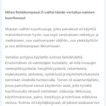
Miten Retkikompassi.fi valitsi tämän vertailun naisten
kuorihousut
Mukaan valittiin kuorihousuja, jotka palvelevat eri käyttöä
mahdollisimman hyvin: osa sopii varsinaiseen retkeilyyn ja
vaellukseen, osa vaativampaan säähän, osa yleiskäyttöön
ja osa aktiivisempaan liikkumiseen.
Vertailun pohjana käytettiin kolmea tietolähdettä.
Ensimmäinen oli valmistajien tuotetieto, eli mitä housujen
vedenpitävyydestä, hengittävyydestä, rakenteesta,
tuuletuksesta, lahkeista, vyötäröstä ja käyttötarkoituksesta
kerrotaan virallisilla tuotesivuilla. Toinen oli asiantuntijatieto,
jossa painottuvat samat käytännön asiat, joita hyvältä
kuorihousulta oikeasti odotetaan: sääsuoja, liikkuvuus,
käyttömukavuus, paino, kestävyys ja toimivuus erilaisissa
oloissa. Kolmas oli käyttäjäsignaali, eli julkiset asiakasarviot