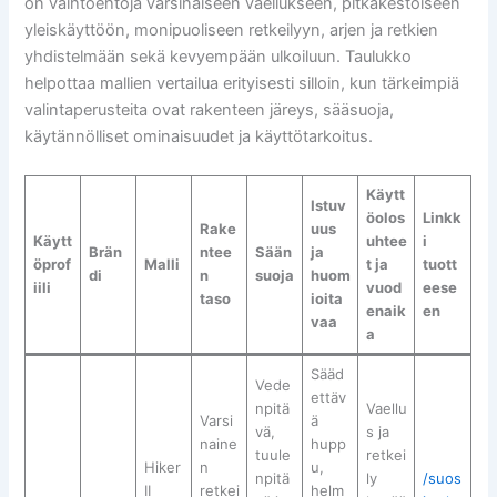
on vaihtoehtoja varsinaiseen vaellukseen, pitkäkestoiseen
yleiskäyttöön, monipuoliseen retkeilyyn, arjen ja retkien
yhdistelmään sekä kevyempään ulkoiluun. Taulukko
helpottaa mallien vertailua erityisesti silloin, kun tärkeimpiä
valintaperusteita ovat rakenteen järeys, sääsuoja,
käytännölliset ominaisuudet ja käyttötarkoitus.
Käytt
Istuv
öolos
Linkk
Rake
uus
Käytt
uhtee
i
Brän
ntee
Sään
ja
öprof
Malli
t ja
tuott
di
n
suoja
huom
iili
vuod
eese
taso
ioita
enaik
en
vaa
a
Sääd
Vede
ettäv
npitä
Vaellu
Varsi
ä
vä,
s ja
naine
hupp
tuule
retkei
Hiker
n
u,
npitä
ly
/suos
II
retkei
helm