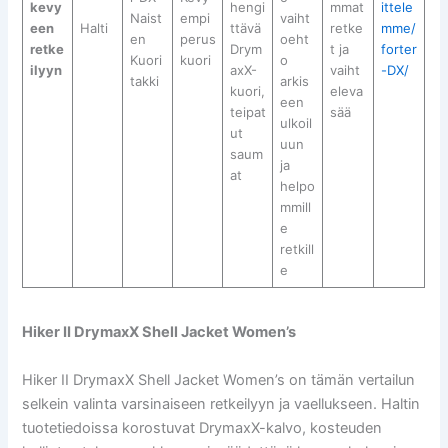
kevy
hengi
mmat
ittele
Naist
empi
vaiht
een
Halti
ttävä
retke
mme/
en
perus
oeht
retke
Drym
t ja
forter
Kuori
kuori
o
ilyyn
axX-
vaiht
-DX/
takki
arkis
kuori,
eleva
een
teipat
sää
ulkoil
ut
uun
saum
ja
at
helpo
mmill
e
retkill
e
Hiker II DrymaxX Shell Jacket Women’s
Hiker II DrymaxX Shell Jacket Women’s on tämän vertailun
selkein valinta varsinaiseen retkeilyyn ja vaellukseen. Haltin
tuotetiedoissa korostuvat DrymaxX-kalvo, kosteuden