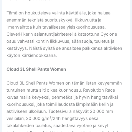
Tämä on houkutteleva valinta käyttäjälle, joka haluaa
enemmän teknistä suorituskykyä, liikkuvuutta ja
ilmanvaihtoa kuin tavallisessa yleiskuorihousussa.
CleverHikerin asiantuntijakriteereillä katsottuna Cyclone
osuu vahvasti kohtiin liikkuvuus, säänsuoja, tuuletus ja
kestävyys. Näistä syistä se ansaitsee paikkansa aktiivisen
käytön kärkiehdokkaana.
Cloud 3L Shell Pants Women
Cloud 3L Shell Pants Women on tämän listan kevyemmän
tuntuinen mutta silti oikea kuorihousu. Revolution Race
kuvaa mallia kevyeksi, pehmeäksi ja hyvin hengittäväksi
kuorihousuksi, joka toimii leudosta lämpimään keliin ja
aktiiviseen ulkoiluun. Tuotesivulla näkyvät 20 000 mm
vesipilari, 20 000 g/m²/24h hengittävyys sekä
takalahkeiden tuuletus, säädettävä vyötärö ja kevyt