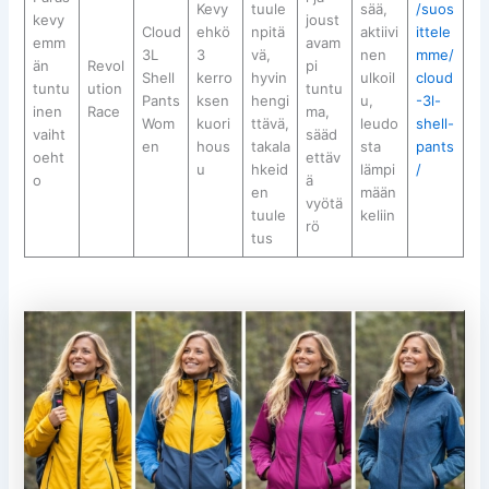
Kevy
tuule
sää,
/suos
kevy
joust
Cloud
ehkö
npitä
aktiivi
ittele
emm
avam
3L
3
vä,
nen
mme/
än
Revol
pi
Shell
kerro
hyvin
ulkoil
cloud
tuntu
ution
tuntu
Pants
ksen
hengi
u,
-3l-
inen
Race
ma,
Wom
kuori
ttävä,
leudo
shell-
vaiht
sääd
en
hous
takala
sta
pants
oeht
ettäv
u
hkeid
lämpi
/
o
ä
en
mään
vyötä
tuule
keliin
rö
tus