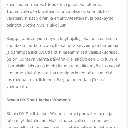
kainaloiden ilmanvaihtoaukot ja joustava rakenne.
Tuotesivulla sitä kuvataan monipuoliseksi kuoritakiksi
vaihteleviin sääoloihin ja eri aktiviteetteihin, ja pääkäyttö
painottuu retkeilyyn ja ulkoiluun.
Biegga sopii erityisen hyvin käyttäjälle, joka haluaa oikean
kuoritakin mutta toivoo siltä samalla kevyempää tuntumaa
ja parempaa liikkuvuutta kuin järeämmissä vaelluskuorissa.
Se on luonteva valinta päiväretkille, aktiiviseen ulkoiluun ja
tilanteisiin, joissa takin pitää tuntua hyvältä myös liikkeessä.
Jos oma käyttö painottuu monipuoliseen ulkoiluun eikä
raskaimpaan vaellukseen, Biegga on erittäin järkevä
vaihtoehto.
Staala DX Shell Jacket Women’s
Staala DX Shell Jacket Women’s sopii parhaiten arjen ja
retkien yhdistelmään. Haltin tuotesivulla esiin nousevat
vedenhylkivät taskuvetoketjut, vetoketjulliset tuuletusaukot,