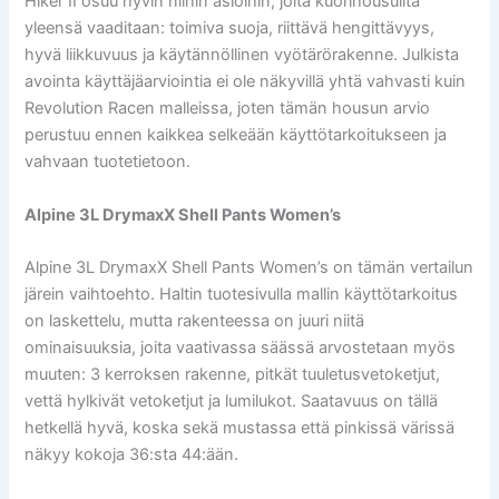
Hiker II osuu hyvin niihin asioihin, joita kuorihousuilta
yleensä vaaditaan: toimiva suoja, riittävä hengittävyys,
hyvä liikkuvuus ja käytännöllinen vyötärörakenne. Julkista
avointa käyttäjäarviointia ei ole näkyvillä yhtä vahvasti kuin
Revolution Racen malleissa, joten tämän housun arvio
perustuu ennen kaikkea selkeään käyttötarkoitukseen ja
vahvaan tuotetietoon.
Alpine 3L DrymaxX Shell Pants Women’s
Alpine 3L DrymaxX Shell Pants Women’s on tämän vertailun
järein vaihtoehto. Haltin tuotesivulla mallin käyttötarkoitus
on laskettelu, mutta rakenteessa on juuri niitä
ominaisuuksia, joita vaativassa säässä arvostetaan myös
muuten: 3 kerroksen rakenne, pitkät tuuletusvetoketjut,
vettä hylkivät vetoketjut ja lumilukot. Saatavuus on tällä
hetkellä hyvä, koska sekä mustassa että pinkissä värissä
näkyy kokoja 36:sta 44:ään.