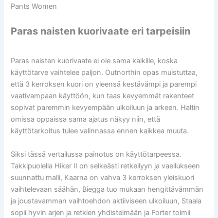
Pants Women
Paras naisten kuorivaate eri tarpeisiin
Paras naisten kuorivaate ei ole sama kaikille, koska
käyttötarve vaihtelee paljon. Outnorthin opas muistuttaa,
että 3 kerroksen kuori on yleensä kestävämpi ja parempi
vaativampaan käyttöön, kun taas kevyemmät rakenteet
sopivat paremmin kevyempään ulkoiluun ja arkeen. Haltin
omissa oppaissa sama ajatus näkyy niin, että
käyttötarkoitus tulee valinnassa ennen kaikkea muuta.
Siksi tässä vertailussa painotus on käyttötarpeessa.
Takkipuolella Hiker II on selkeästi retkeilyyn ja vaellukseen
suunnattu malli, Kaarna on vahva 3 kerroksen yleiskuori
vaihtelevaan säähän, Biegga tuo mukaan hengittävämmän
ja joustavamman vaihtoehdon aktiiviseen ulkoiluun, Staala
sopii hyvin arjen ja retkien yhdistelmään ja Forter toimii