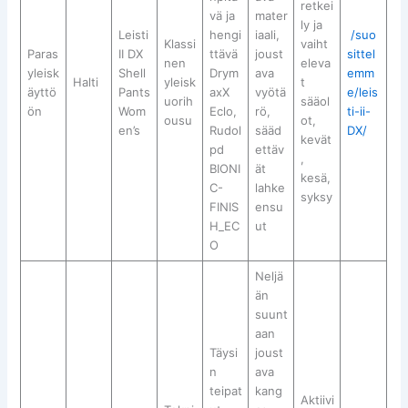
retkei
vä ja
mater
ly ja
Leisti
hengi
iaali,
/suo
Klassi
vaiht
Paras
II DX
ttävä
joust
sittel
nen
eleva
yleisk
Shell
Drym
ava
emm
Halti
yleisk
t
äyttö
Pants
axX
vyötä
e/leis
uorih
sääol
ön
Wom
Eclo,
rö,
ti-ii-
ousu
ot,
en’s
Rudol
sääd
DX/
kevät
pd
ettäv
,
BIONI
ät
kesä,
C-
lahke
syksy
FINIS
ensu
H_EC
ut
O
Neljä
än
suunt
aan
Täysi
joust
n
ava
teipat
kang
Aktiivi