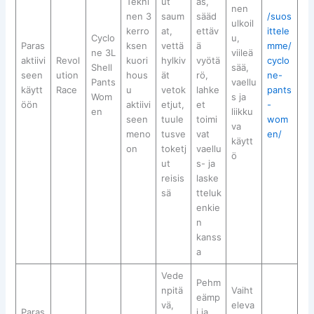
Tekni
ut
as,
nen
nen 3
saum
sääd
/suos
ulkoil
kerro
at,
ettäv
ittele
Cyclo
u,
Paras
ksen
vettä
ä
mme/
ne 3L
viileä
aktiivi
Revol
kuori
hylkiv
vyötä
cyclo
Shell
sää,
seen
ution
hous
ät
rö,
ne-
Pants
vaellu
käytt
Race
u
vetok
lahke
pants
Wom
s ja
öön
aktiivi
etjut,
et
-
en
liikku
seen
tuule
toimi
wom
va
meno
tusve
vat
en/
käytt
on
toketj
vaellu
ö
ut
s- ja
reisis
laske
sä
tteluk
enkie
n
kanss
a
Vede
Pehm
npitä
Vaiht
eämp
vä,
eleva
Paras
i ja