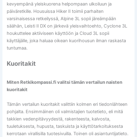
kevyempänä yleiskuorena helpompaan ulkoiluun ja
päiväretkille. Housuissa Hiker II toimii parhaiten
varsinaisessa retkeilyssä, Alpine 3L sopii järeämpään
säähän, Leisti II DX on järkevä yleisvaihtoehto, Cyclone 3L
houkuttelee aktiiviseen käyttöön ja Cloud 3L sopii
käyttäjälle, joka haluaa oikean kuorihousun ilman raskasta
tuntumaa.
Kuoritakit
Miten Retkikompassi.fi valitsi tämän vertailun naisten
kuoritakit
Tämän vertailun kuoritakit valittiin kolmen eri tiedonlähteen
pohjalta. Ensimmäinen oli valmistajien tuotetieto, eli mitä
takkien vedenpitävyydestä, rakenteesta, kalvosta,
tuuletuksesta, hupusta, taskuista ja käyttötarkoituksesta
kerrotaan virallisilla tuotesivuilla. Toinen oli asiantuntijatieto.