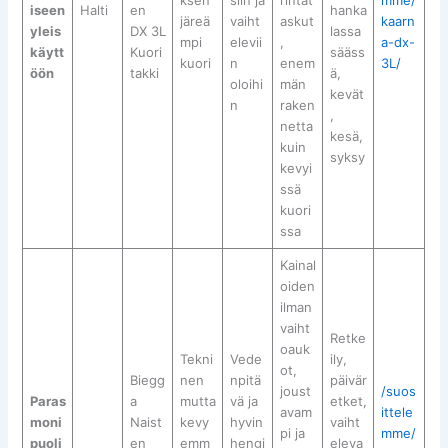
iseen
Halti
en
hanka
järeä
vaiht
askut
kaarn
yleis
DX 3L
lassa
mpi
elevii
,
a-dx-
käytt
Kuori
sääss
kuori
n
enem
3L/
öön
takki
ä,
oloihi
män
kevät
n
raken
,
netta
kesä,
kuin
syksy
kevyi
ssä
kuori
ssa
Kainal
oiden
ilman
vaiht
Retke
oauk
Tekni
Vede
ily,
ot,
Biegg
nen
npitä
päivär
joust
/suos
Paras
a
mutta
vä ja
etket,
avam
ittele
moni
Naist
kevy
hyvin
vaiht
pi ja
mme/
puoli
en
emm
hengi
eleva