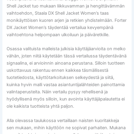
Shell Jacket tuo mukaan liikkuvamman ja hengittävämmän
vaihtoehdon, Staala DX Shell Jacket Women’s taas
monikäyttöisen kuoren arjen ja retkien yhdistelmään. Forter
DX Jacket Women’s täydentää vertailua kevyempänä
vaihtoehtona helpompaan ulkoiluun ja päiväretkille.
Osassa valituista malleista julkisia käyttäjäarvioita on melko
vähän, joten niitä käytetään tässä vertailussa täydentävänä
signaalina, ei arvioinnin ainoana perustana. Silloin tuotteen
uskottavuus rakentuu ennen kaikkea täsmällisestä
tuotetiedosta, käyttötarkoituksen selkeydestä ja siitä,
kuinka hyvin malli vastaa asiantuntijalähteiden painottamia
valintaperusteita. Näin vertailu pysyy rehellisenä ja
hyödyllisenä myös silloin, kun avointa käyttäjäpalautetta ei
ole kaikista tuotteista yhtä paljon.
Alla olevassa taulukossa vertaillaan naisten kuoritakkeja
sen mukaan, mihin käyttöön ne sopivat parhaiten. Mukana