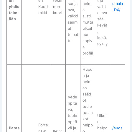
en
en
tekni
t ja
suoja
helm
staala
yhdis
Kuori
nen
vaiht
ava,
a,
-DX/
telm
takki
kuori
eleva
kaikki
siisti
ään
sää,
saum
mutta
kevät
at
ulkoil
,
teipat
uun
kesä,
tu
sopiv
syksy
a
profiil
i
Hupu
n ja
helm
an
sääd
Vede
öt,
npitä
tuule
vä,
tusau
tuule
Ulkoil
kot,
npitä
u,
Forte
helpp
Paras
vä ja
helpo
/suos
r DX
Kevy
o