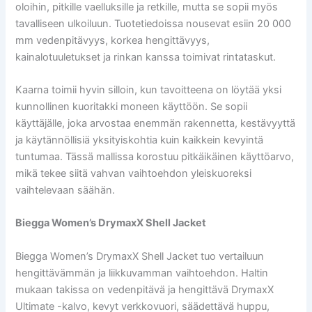
oloihin, pitkille vaelluksille ja retkille, mutta se sopii myös
tavalliseen ulkoiluun. Tuotetiedoissa nousevat esiin 20 000
mm vedenpitävyys, korkea hengittävyys,
kainalotuuletukset ja rinkan kanssa toimivat rintataskut.
Kaarna toimii hyvin silloin, kun tavoitteena on löytää yksi
kunnollinen kuoritakki moneen käyttöön. Se sopii
käyttäjälle, joka arvostaa enemmän rakennetta, kestävyyttä
ja käytännöllisiä yksityiskohtia kuin kaikkein kevyintä
tuntumaa. Tässä mallissa korostuu pitkäikäinen käyttöarvo,
mikä tekee siitä vahvan vaihtoehdon yleiskuoreksi
vaihtelevaan säähän.
Biegga Women’s DrymaxX Shell Jacket
Biegga Women’s DrymaxX Shell Jacket tuo vertailuun
hengittävämmän ja liikkuvamman vaihtoehdon. Haltin
mukaan takissa on vedenpitävä ja hengittävä DrymaxX
Ultimate -kalvo, kevyt verkkovuori, säädettävä huppu,