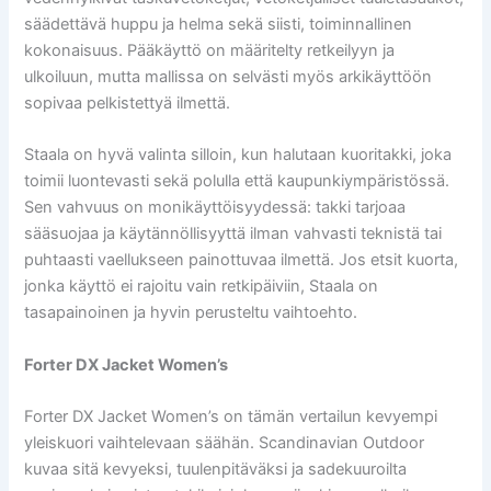
säädettävä huppu ja helma sekä siisti, toiminnallinen
kokonaisuus. Pääkäyttö on määritelty retkeilyyn ja
ulkoiluun, mutta mallissa on selvästi myös arkikäyttöön
sopivaa pelkistettyä ilmettä.
Staala on hyvä valinta silloin, kun halutaan kuoritakki, joka
toimii luontevasti sekä polulla että kaupunkiympäristössä.
Sen vahvuus on monikäyttöisyydessä: takki tarjoaa
sääsuojaa ja käytännöllisyyttä ilman vahvasti teknistä tai
puhtaasti vaellukseen painottuvaa ilmettä. Jos etsit kuorta,
jonka käyttö ei rajoitu vain retkipäiviin, Staala on
tasapainoinen ja hyvin perusteltu vaihtoehto.
Forter DX Jacket Women’s
Forter DX Jacket Women’s on tämän vertailun kevyempi
yleiskuori vaihtelevaan säähän. Scandinavian Outdoor
kuvaa sitä kevyeksi, tuulenpitäväksi ja sadekuuroilta