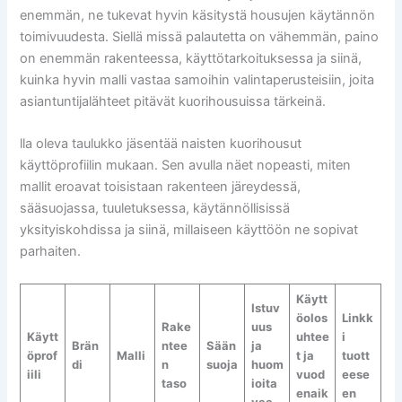
enemmän, ne tukevat hyvin käsitystä housujen käytännön
toimivuudesta. Siellä missä palautetta on vähemmän, paino
on enemmän rakenteessa, käyttötarkoituksessa ja siinä,
kuinka hyvin malli vastaa samoihin valintaperusteisiin, joita
asiantuntijalähteet pitävät kuorihousuissa tärkeinä.
lla oleva taulukko jäsentää naisten kuorihousut
käyttöprofiilin mukaan. Sen avulla näet nopeasti, miten
mallit eroavat toisistaan rakenteen järeydessä,
sääsuojassa, tuuletuksessa, käytännöllisissä
yksityiskohdissa ja siinä, millaiseen käyttöön ne sopivat
parhaiten.
Käytt
Istuv
öolos
Linkk
Rake
uus
Käytt
uhtee
i
Brän
ntee
Sään
ja
öprof
Malli
t ja
tuott
di
n
suoja
huom
iili
vuod
eese
taso
ioita
enaik
en
vaa