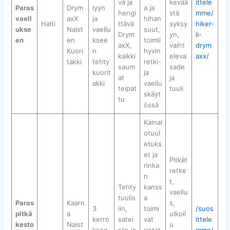
vä ja
kevää
ittele
Paras
Drym
lyyn
a ja
hengi
stä
mme/
vaell
axX
ja
hihan
Halti
ttävä
syksy
hiker-
ukse
Naist
vaellu
suut,
Drym
yn,
ii-
en
en
ksee
toimii
axX,
vaiht
drym
Kuori
n
hyvin
kaikki
eleva
axx/
takki
tehty
retki-
saum
sade
kuorit
ja
at
ja
akki
vaellu
teipat
tuuli
skäyt
tu
össä
Kainal
otuul
etuks
et ja
Pitkät
rinka
retke
n
t,
Tehty
kanss
vaellu
tuulis
a
Paras
Kaarn
s,
3
iin,
toimi
/suos
pitkä
a
ulkoil
kerro
satei
vat
ittele
kesto
Naist
u
ksen
siin ja
rintat
mme/