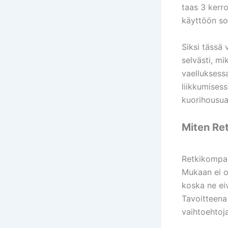
taas 3 kerr
käyttöön so
Siksi tässä 
selvästi, mi
vaelluksess
liikkumisess
kuorihousua
Miten Ret
Retkikompass
Mukaan ei ot
koska ne ei
Tavoitteena 
vaihtoehtoja 