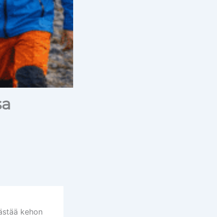
sa
äästää kehon