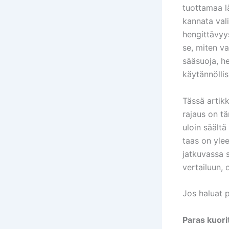
tuottamaa lä
kannata val
hengittävyys
se, miten v
sääsuoja, he
käytännöllis
Tässä artikk
rajaus on tä
uloin säältä
taas on yle
jatkuvassa 
vertailuun,
Jos haluat p
Paras kuori