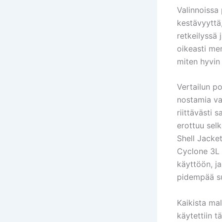
Valinnoissa 
kestävyyttä,
retkeilyssä 
oikeasti mer
miten hyvin 
Vertailun po
nostamia val
riittävästi 
erottuu sel
Shell Jacke
Cyclone 3L 
käyttöön, j
pidempää s
Kaikista mal
käytettiin t