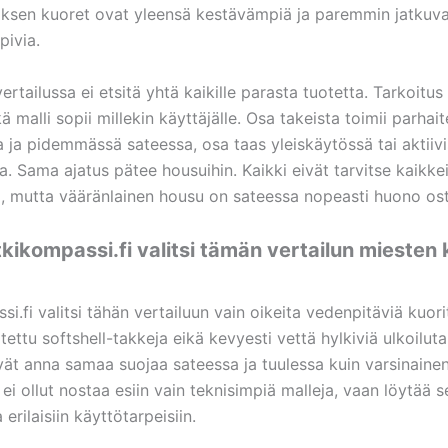
oksen kuoret ovat yleensä kestävämpiä ja paremmin jatkuv
pivia.
vertailussa ei etsitä yhtä kaikille parasta tuotetta. Tarkoitu
kä malli sopii millekin käyttäjälle. Osa takeista toimii parhai
a ja pidemmässä sateessa, osa taas yleiskäytössä tai aktii
a. Sama ajatus pätee housuihin. Kaikki eivät tarvitse kaikkei
, mutta vääränlainen housu on sateessa nopeasti huono os
kikompassi.fi valitsi tämän vertailun miesten 
i.fi valitsi tähän vertailuun vain oikeita vedenpitäviä kuori
ettu softshell-takkeja eikä kevyesti vettä hylkiviä ulkoiluta
vät anna samaa suojaa sateessa ja tuulessa kuin varsinainen
ei ollut nostaa esiin vain teknisimpiä malleja, vaan löytää s
erilaisiin käyttötarpeisiin.