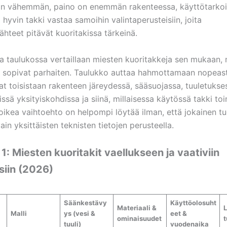
on vähemmän, paino on enemmän rakenteessa, käyttötarkoi
a hyvin takki vastaa samoihin valintaperusteisiin, joita
lähteet pitävät kuoritakissa tärkeinä.
sa taulukossa vertaillaan miesten kuoritakkeja sen mukaan, 
 sopivat parhaiten. Taulukko auttaa hahmottamaan nopeast
at toisistaan rakenteen järeydessä, sääsuojassa, tuuletukse
issä yksityiskohdissa ja siinä, millaisessa käytössä takki toi
oikea vaihtoehto on helpompi löytää ilman, että jokainen tu
ain yksittäisten teknisten tietojen perusteella.
1: Miesten kuoritakit vaellukseen ja vaativiin
siin (2026)
Säänkestävy
Käyttöolosuht
Materiaali &
L
Malli
ys (vesi &
eet &
ominaisuudet
t
tuuli)
vuodenaika