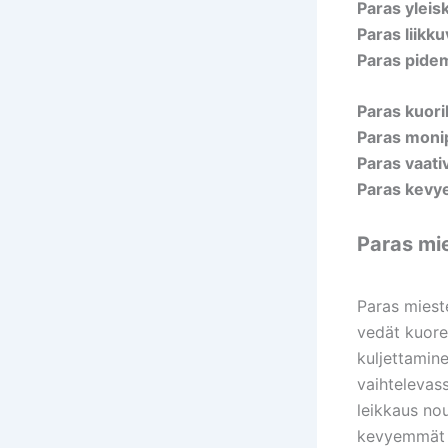
Paras yleis
Paras liikk
Paras pide
Paras kuori
Paras moni
Paras vaat
Paras kevy
Paras mie
Paras mieste
vedät kuore
kuljettamine
vaihtelevass
leikkaus no
kevyemmät k