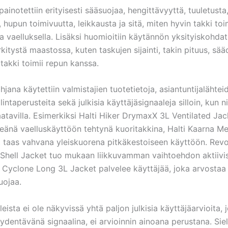
painotettiin erityisesti sääsuojaa, hengittävyyttä, tuuletust
 hupun toimivuutta, leikkausta ja sitä, miten hyvin takki toi
ja vaelluksella. Lisäksi huomioitiin käytännön yksityiskohdat,
kitystä maastossa, kuten taskujen sijainti, takin pituus, sääd
takki toimii repun kanssa.
hjana käytettiin valmistajien tuotetietoja, asiantuntijalähtei
intaperusteita sekä julkisia käyttäjäsignaaleja silloin, kun nii
saatavilla. Esimerkiksi Halti Hiker DrymaxX 3L Ventilated Ja
keänä vaelluskäyttöön tehtynä kuoritakkina, Halti Kaarna M
t taas vahvana yleiskuorena pitkäkestoiseen käyttöön. Rev
Shell Jacket tuo mukaan liikkuvamman vaihtoehdon aktiivi
a Cyclone Long 3L Jacket palvelee käyttäjää, joka arvostaa 
uojaa.
leista ei ole näkyvissä yhtä paljon julkisia käyttäjäarvioita, j
äydentävänä signaalina, ei arvioinnin ainoana perustana. Sie