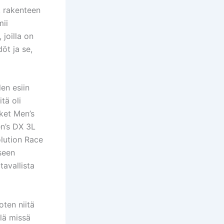
a, rakenteen
mii
 joilla on
öt ja se,
den esiin
tä oli
cket Men’s
en’s DX 3L
olution Race
seen
tavallista
oten niitä
llä missä