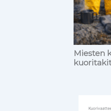
Miesten k
kuoritaki
Kuorivaatte