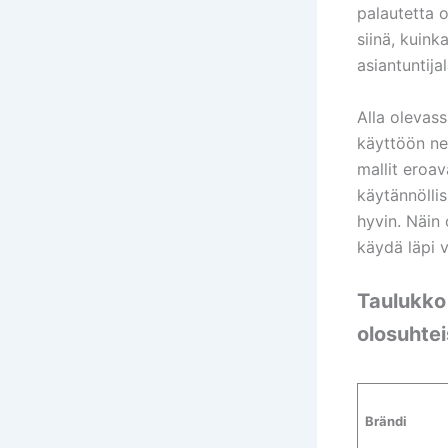
palautetta 
siinä, kuink
asiantuntija
Alla olevas
käyttöön ne
mallit eroav
käytännöllis
hyvin. Näin 
käydä läpi v
Taulukko 
olosuhtei
Brändi