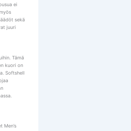
ousua ei
t myös
 säädöt sekä
at juuri
suihin. Tämä
en kuori on
a. Softshell
ojaa
an
massa.
et Men’s