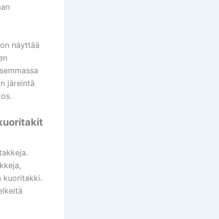
aan
s on näyttää
ten
visemmassa
n järeintä
tos.
kuoritakit
takkeja.
kkeja,
 kuoritakki.
elkeitä