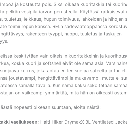
mpöä ja kosteutta pois. Siksi oikeaa kuoritakkia tai kuorih
ita pelkän vesipilariarvon perusteella. Käytössä ratkaiseva
, tuuletus, leikkaus, hupun toimivuus, lahkeiden ja hihojen
aate toimii repun kanssa. REI:n sadevaateoppaassa korostuv
ngittävyys, rakenteen tyyppi, huppu, tuuletus ja taskujen
yys.
elissa keskitytään vain oikeisiin kuoritakkeihin ja kuorihou
rkeä, koska kuori ja softshell eivät ole sama asia. Varsinain
 suojaava kerros, joka antaa eniten suojaa sateelta ja tuulelt
ensä joustavampi, hengittävämpi ja mukavampi, mutta ei su
sateessa samalla tavalla. Kun nämä kaksi sekoitetaan sama
 ostajan on vaikeampi ymmärtää, mitä hän on oikeasti osta
äästä nopeasti oikeaan suuntaan, aloita näistä:
takki vaellukseen:
Halti Hiker DrymaxX 3L Ventilated Jack