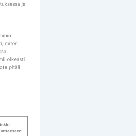
tuksessa ja
mihin
i, miten
ssa,
mii oikeasti
ote pitää
inkki
uotteeseen