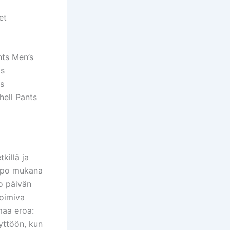
et
nts Men’s
ts
ts
ell Pants
killä ja
lppo mukana
ko päivän
toimiva
maa eroa:
yttöön, kun