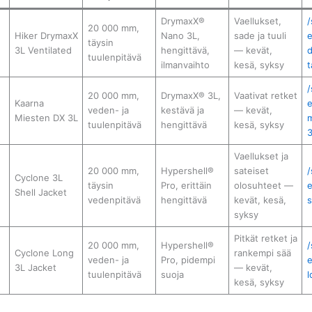
DrymaxX®
Vaellukset,
/
20 000 mm,
Hiker DrymaxX
Nano 3L,
sade ja tuuli
e
täysin
3L Ventilated
hengittävä,
— kevät,
d
tuulenpitävä
ilmanvaihto
kesä, syksy
t
/
20 000 mm,
DrymaxX® 3L,
Vaativat retket
Kaarna
e
veden- ja
kestävä ja
— kevät,
Miesten DX 3L
m
tuulenpitävä
hengittävä
kesä, syksy
3
Vaellukset ja
20 000 mm,
Hypershell®
sateiset
/
Cyclone 3L
täysin
Pro, erittäin
olosuhteet —
e
Shell Jacket
vedenpitävä
hengittävä
kevät, kesä,
s
syksy
Pitkät retket ja
20 000 mm,
Hypershell®
/
Cyclone Long
rankempi sää
veden- ja
Pro, pidempi
e
3L Jacket
— kevät,
tuulenpitävä
suoja
l
kesä, syksy