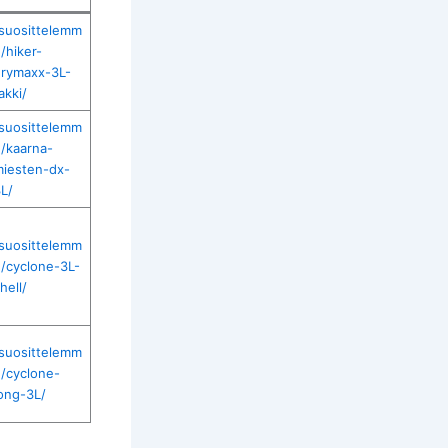
suosittelemm
/hiker-
rymaxx-3L-
akki/
suosittelemm
/kaarna-
iesten-dx-
L/
suosittelemm
/cyclone-3L-
hell/
suosittelemm
/cyclone-
ong-3L/