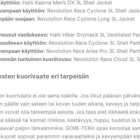
käyttöön:
Halti Kaarna Men’s DX 3L Shell Jacket
uvampaan käyttöön:
Revolution Race Cyclone 3L Shell Jack
mpään suojaan:
Revolution Race Cyclone Long 3L Jacket
housut vaellukseen:
Halti Hiker DrymaxX 3L Ventilated Pa
puoliseen käyttöön:
Revolution Race Cyclone 3L Shell Pan
ivampaan käyttöön:
Revolution Race Aries Pro 3L Shell Pan
emmän tuntuinen kuorihousu:
Revolution Race Cloud 3L Sh
sten kuorivaate eri tarpeisiin
n kuorivaate ei ole sama kaikille. Jos liikut pääosin päiväret
n päälle vain sateen tai kovan tuulen aikana, keveys ja he
n voivat olla tärkeimpiä asioita. Jos taas olet liikkeellä ko
a säässä tai kannat rinkkaa, kestävyys, huppu, tuuletus ja 
usevat paljon tärkeämmiksi. GORE-TEXin opas korostaa sa
uoret sopivat paremmin varavaatteiksi ja kevyempään kä