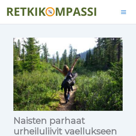
Siirry
Main
sisältöön
Men
Naisten parhaat
urheiluliivit vaellukseen