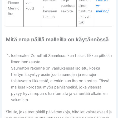
Fleece
vun
,
vuorissa
ainen
w-
Merino
koot)
kevyeen
sekoite
tuntuma
merino/
Bra
tukeen
, kevyt
tuki
Mitä eroa näillä malleilla on käytännössä
Icebreaker ZoneKnit Seamless: kun haluat liikkua pitkään
ilman hankausta
Saumaton rakenne on vaelluksessa iso etu, koska
hiertymä syntyy usein juuri saumojen ja reunojen
toistuvasta liikkeestä, etenkin kun iho on kostea. Tässä
mallissa korostuu myös painijanselkä, joka yleensä
pysyy hyvin repun olkainten alla ja vähentää olkaimien
valumista.
Sinulle, joka teet pitkiä päivämatkoja, hikoilet vaihtelevasti ja