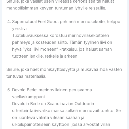
Sinulle, joka vaellat usein viileässä kerroksissa tai haluat
mahdollisimman kevyen tuntuman lyhyille reissuille.
Supernatural Feel Good: pehmeä merinosekoite, helppo
yleisliivi
Tuotekuvauksessa korostuu merinovillasekoitteen
pehmeys ja kosteuden siirto. Tämän tyylinen liivi on
hyvä “yksi liivi moneen” -ratkaisu, jos haluat saman
tuotteen lenkille, retkelle ja arkeen.
Sinulle, joka haet monikäyttöisyyttä ja mukavaa ihoa vasten
tuntuvaa materiaalia.
Devold Berle: merinovillainen perusvarma
vaelluskumppani
Devoldin Berle on Scandinavian Outdoorin
urheilurintaliivivalikoimassa selkeä merinovaihtoehto. Se
on luonteva valinta viileään säähän ja
ulkoilupainotteiseen käyttöön, jossa arvostat villan