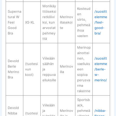
Monikäy
Kosteud
Superna
ttöiseksi
/suositt
en
tural W
retkiliivi
Merinov
elemme
siirto,
Feel
XS-XL
ksi, kun
illasekoi
/feel-
pehmeä
Good
arvostat
te
good-
ihoa
Bra
pehmey
bra/
vasten
ttä
Merinop
ainottei
Viileään
nen,
/suositt
Devold
(tuotesi
säähän
vaelluks
elemme
Berle
Merinov
vun
ja
een
/berle-
Merino
illa
koot)
reppuva
sopiva
w-
Bra
elluksille
perusva
merino/
rma
rakenne
Sportsb
Viileään
ack,
Devold
ja
Merinov
pehmeä
/nibba-
Nibba
(tuotesi
kylmään
illa ja
villapint
fleece-