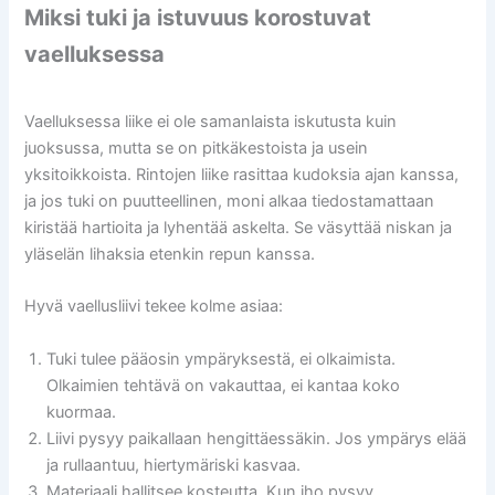
Miksi tuki ja istuvuus korostuvat
vaelluksessa
Vaelluksessa liike ei ole samanlaista iskutusta kuin
juoksussa, mutta se on pitkäkestoista ja usein
yksitoikkoista. Rintojen liike rasittaa kudoksia ajan kanssa,
ja jos tuki on puutteellinen, moni alkaa tiedostamattaan
kiristää hartioita ja lyhentää askelta. Se väsyttää niskan ja
yläselän lihaksia etenkin repun kanssa.
Hyvä vaellusliivi tekee kolme asiaa:
Tuki tulee pääosin ympäryksestä, ei olkaimista.
Olkaimien tehtävä on vakauttaa, ei kantaa koko
kuormaa.
Liivi pysyy paikallaan hengittäessäkin. Jos ympärys elää
ja rullaantuu, hiertymäriski kasvaa.
Materiaali hallitsee kosteutta. Kun iho pysyy