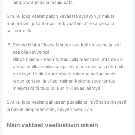
lämpötuntumaa ja tasaisuutta.
Sinulle, joka vaellat paljon keväästä syksyyn ja haluat
merinoliivin, joka tuntuu “retkivaatteelta” eikä pelkältä
salituotteelta.
Devold Nibba Fleece Merino: kun keli on kylmä ja tuki
saa olla kevyempi
Nibba Fleece -mallin tuotesivulla mainitaan, että se on
parhaimmillaan viileässä ja kylmässä säässä ja että tuki
on kevyt. Lisäksi sportsback-rakenne auttaa usein
repun kanssa, ja villapintainen kokonaisuus tuntuu
miellyttävältä tauoilla, kun hiki alkaa jäähtyä.
Sinulle, joka vaellat pakkasen puolella tai myöhäissyksyssä
ja haluat lämpimämmän, kevyen tuen liivin.
Näin valitset vaellusliivin oikein