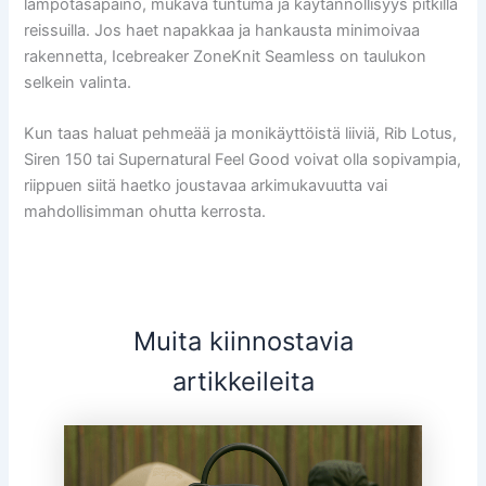
lämpötasapaino, mukava tuntuma ja käytännöllisyys pitkillä
reissuilla. Jos haet napakkaa ja hankausta minimoivaa
rakennetta, Icebreaker ZoneKnit Seamless on taulukon
selkein valinta.
Kun taas haluat pehmeää ja monikäyttöistä liiviä, Rib Lotus,
Siren 150 tai Supernatural Feel Good voivat olla sopivampia,
riippuen siitä haetko joustavaa arkimukavuutta vai
mahdollisimman ohutta kerrosta.
Muita kiinnostavia
artikkeileita