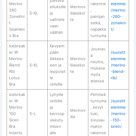
päiväva
Merino
rakenne
elemme
elluksille
Merinov
260
,
/merino
S-XL
ja
illasekoi
ZoneKni
painijan
-260-
vaihtele
te
t
selkä,
zonekni
vaan
Seamles
napakka
t/
säähän
s Bra
tuntuma
Icebreak
Kevyem
Joustav
er W
pään
/suositt
a
Merino
liikkees
Merinov
elemme
neulos,
Blend
S-XL
een ja
illasekoi
/merino
mukava
Rib
leppoisil
te
-blend-
myös
Lotus
le
rib/
arjessa
Bra
retkille
Icebreak
Lyhyille
Pehmeä
er W
retkille
tuntuma
/suositt
Merino
ja
, kevyt
elemme
Merinov
150
S-L
kerrosp
tuki,
/merino
illa
Siren
ukeutu
sivusau
-150-
Bra
misen
maton
siren/
Inserts
alle
rakenne