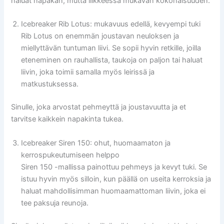
haluat napakan, mutta liikkeessä mukavan kokonaisuuden.
Icebreaker Rib Lotus: mukavuus edellä, kevyempi tuki
Rib Lotus on enemmän joustavan neuloksen ja
miellyttävän tuntuman liivi. Se sopii hyvin retkille, joilla
eteneminen on rauhallista, taukoja on paljon tai haluat
liivin, joka toimii samalla myös leirissä ja
matkustuksessa.
Sinulle, joka arvostat pehmeyttä ja joustavuutta ja et
tarvitse kaikkein napakinta tukea.
Icebreaker Siren 150: ohut, huomaamaton ja
kerrospukeutumiseen helppo
Siren 150 -mallissa painottuu pehmeys ja kevyt tuki. Se
istuu hyvin myös silloin, kun päällä on useita kerroksia ja
haluat mahdollisimman huomaamattoman liivin, joka ei
tee paksuja reunoja.