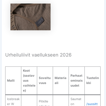
Urheiluliivit vaellukseen 2026
Koot
(saatav
Parhaat
Soveltu
Materia
Tuotelin
Malli
uus
ominais
vuus
ali
kki
vaihtele
uudet
e)
Icebreak
Saumat
Pitkille
er W
on
/suositt