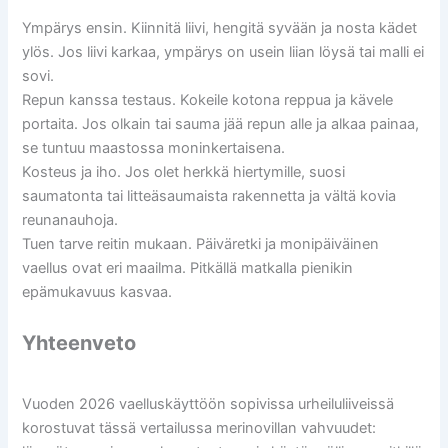
Ympärys ensin. Kiinnitä liivi, hengitä syvään ja nosta kädet
ylös. Jos liivi karkaa, ympärys on usein liian löysä tai malli ei
sovi.
Repun kanssa testaus. Kokeile kotona reppua ja kävele
portaita. Jos olkain tai sauma jää repun alle ja alkaa painaa,
se tuntuu maastossa moninkertaisena.
Kosteus ja iho. Jos olet herkkä hiertymille, suosi
saumatonta tai litteäsaumaista rakennetta ja vältä kovia
reunanauhoja.
Tuen tarve reitin mukaan. Päiväretki ja monipäiväinen
vaellus ovat eri maailma. Pitkällä matkalla pienikin
epämukavuus kasvaa.
Yhteenveto
Vuoden 2026 vaelluskäyttöön sopivissa urheiluliiveissä
korostuvat tässä vertailussa merinovillan vahvuudet: