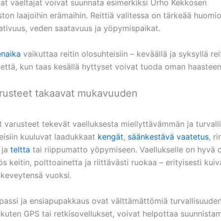
 vaeltajat voivat suunnata esimerkiksi Urho Kekkosen
ston laajoihin erämaihin. Reittiä valitessa on tärkeää huomi
tivuus, veden saatavuus ja yöpymispaikat.
naika
vaikuttaa reitin olosuhteisiin – keväällä ja syksyllä reit
vettä, kun taas kesällä hyttyset voivat tuoda oman haasteen
arusteet takaavat mukavuuden
ut varusteet tekevät vaelluksesta miellyttävämmän ja turval
eisiin kuuluvat laadukkaat
kengät
,
säänkestävä vaatetus
, r
ja
teltta
tai riippumatto yöpymiseen. Vaellukselle on hyvä 
keitin, polttoainetta ja riittävästi ruokaa – erityisesti ku
n keveytensä vuoksi.
passi ja ensiapupakkaus ovat välttämättömiä turvallisuuden
 kuten GPS tai retkisovellukset, voivat helpottaa suunnistam