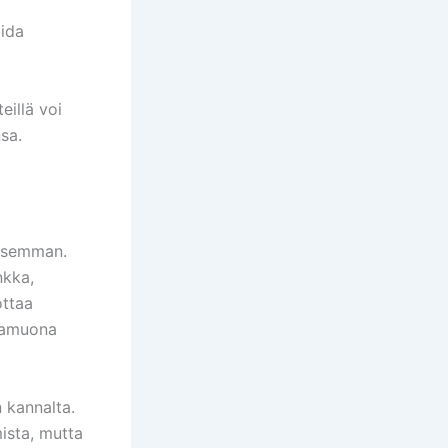
oida
eillä voi
sa.
lisemman.
inkka,
ottaa
ivamuona
 kannalta.
ista, mutta