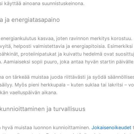
äisi käyttää ainoana suunnistuskeinona.
a ja energiatasapaino
a energiankulutus kasvaa, joten ravinnon merkitys korostuu.
kevyitä, helposti valmistettavia ja energiapitoisia. Esimerkiksi
, pähkinät, proteiinipatukat ja kuivattu hedelmä ovat suosittu
. Aamiaiseksi sopii puuro, joka antaa hyvän startin päivälle
a on tärkeää muistaa juoda riittävästi ja syödä säännöllisest
äilyy. Myös pieni herkkupala – kuten suklaa tai lakritsi – v
tkän vaelluspäivän aikana.
unnioittaminen ja turvallisuus
n hyvä muistaa luonnon kunnioittaminen.
Jokaisenoikeudet
t