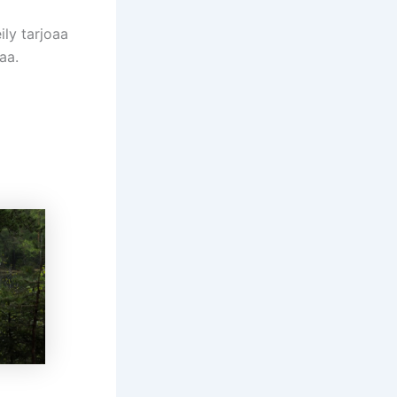
ily tarjoaa
aa.