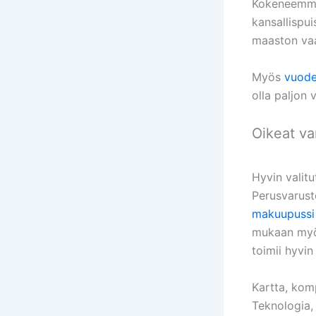
Kokeneemmat
kansallispui
maaston vaa
Myös
vuode
olla paljon 
Oikeat v
Hyvin valit
Perusvarust
makuupussi
mukaan myös 
toimii hyvi
Kartta, kom
Teknologia,