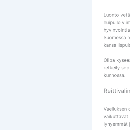
Luonto vetä
huipulle vii
hyvinvointia
Suomessa re
kansallispui
Olipa kysee
retkeily sop
kunnossa.
Reittivali
Vaelluksen 
vaikuttavat 
lyhyemmät ja