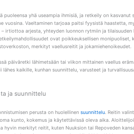
ä puoleensa yhä useampia ihmisiä, ja retkeily on kasvanut 
me vuosina. Vaeltaminen tarjoaa paitsi fyysistä haastetta, 
 – irtiottoa arjesta, yhteyden luonnon rytmiin ja tilaisuuden 
tkeilymahdollisuudet ovat poikkeuksellisen monipuoliset, ki
stoverkoston, merkityt vaellusreitit ja jokamiehenoikeudet.
ssä päiväretki lähimetsään tai viikon mittainen vaellus eräm
ii lähes kaikille, kunhan suunnittelu, varusteet ja turvallisuu
nta ja suunnittelu
onnistumisen perusta on huolellinen
suunnittelu
. Reitin valin
oma kunto, kokemus ja käytettävissä oleva aika. Aloittelijoi
 hyvin merkityt reitit, kuten Nuuksion tai Repoveden kansal