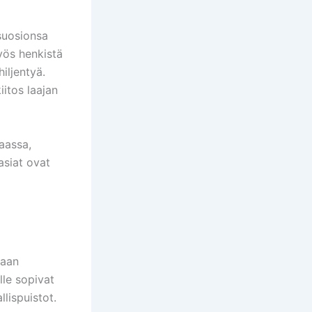
suosionsa
myös henkistä
hiljentyä.
itos laajan
aassa,
sasiat ovat
taan
lle sopivat
lispuistot.