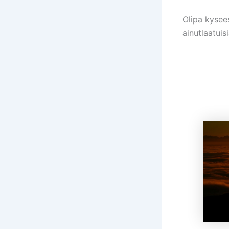
Olipa kysee
ainutlaatuis