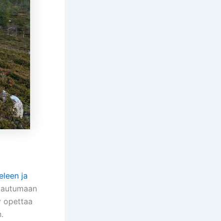
leen ja
ottautumaan
y opettaa
.