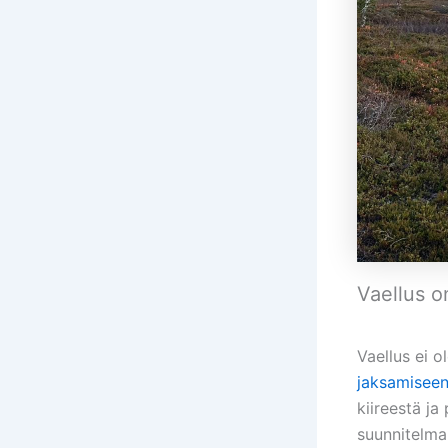
Vaellus o
Vaellus ei 
jaksamisee
kiireestä j
suunnitelmal