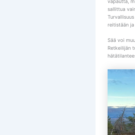
vapautta, m
sallittua vai
Turvallisuus
reitistään j
Sää voi muut
Retkeilijän 
hätätilantee