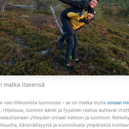
n matka itseensä
ole vain liikkumista luonnossa – se on matka myös
omaan mie
n
. Hiljaisuus, luonnon äänet ja fyysinen rasitus auttavat irr
a palauttamaan yhteyden omaan kehoon ja luontoon. Retkeil
lisuutta, kärsivällisyyttä ja kunnioitusta ympäristöä kohtaan