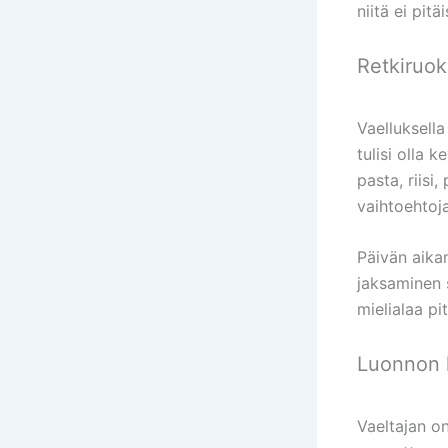
niitä ei pit
Retkiruok
Vaelluksell
tulisi olla 
pasta, riisi
vaihtoehtoja
Päivän aikan
jaksaminen s
mielialaa pi
Luonnon k
Vaeltajan o