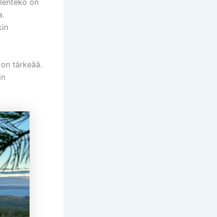
ulenteko on
a.
kin
 on tärkeää.
in