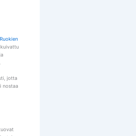
Ruokien
 kuivattu
ja
.
i, jotta
oi nostaa
uovat