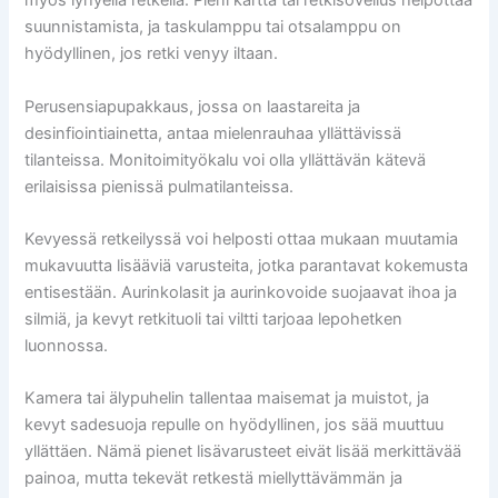
myös lyhyellä retkellä. Pieni kartta tai retkisovellus helpottaa
suunnistamista, ja taskulamppu tai otsalamppu on
hyödyllinen, jos retki venyy iltaan.
Perusensiapupakkaus, jossa on laastareita ja
desinfiointiainetta, antaa mielenrauhaa yllättävissä
tilanteissa. Monitoimityökalu voi olla yllättävän kätevä
erilaisissa pienissä pulmatilanteissa.
Kevyessä retkeilyssä voi helposti ottaa mukaan muutamia
mukavuutta lisääviä varusteita, jotka parantavat kokemusta
entisestään. Aurinkolasit ja aurinkovoide suojaavat ihoa ja
silmiä, ja kevyt retkituoli tai viltti tarjoaa lepohetken
luonnossa.
Kamera tai älypuhelin tallentaa maisemat ja muistot, ja
kevyt sadesuoja repulle on hyödyllinen, jos sää muuttuu
yllättäen. Nämä pienet lisävarusteet eivät lisää merkittävää
painoa, mutta tekevät retkestä miellyttävämmän ja