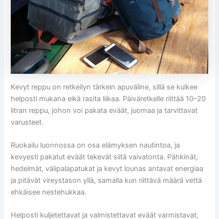
Kevyt reppu on retkeilyn tärkein apuväline, sillä se kulkee
helposti mukana eikä rasita liikaa. Päiväretkelle riittää 10–20
litran reppu, johon voi pakata eväät, juomaa ja tarvittavat
varusteet.
Ruokailu luonnossa on osa elämyksen nautintoa, ja
kevyesti pakatut eväät tekevät siitä vaivatonta. Pähkinät,
hedelmät, välipalapatukat ja kevyt lounas antavat energiaa
ja pitävät vireystason yllä, samalla kun riittävä määrä vettä
ehkäisee nestehukkaa.
Helposti kuljetettavat ja valmistettavat eväät varmistavat,