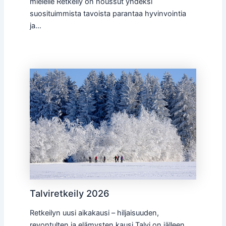
mielelle Retkeily on noussut yhdeksi
suosituimmista tavoista parantaa hyvinvointia
ja…
Talviretkeily 2026
Retkeilyn uusi aikakausi – hiljaisuuden,
revontulten ja elämysten kausi Talvi on jälleen