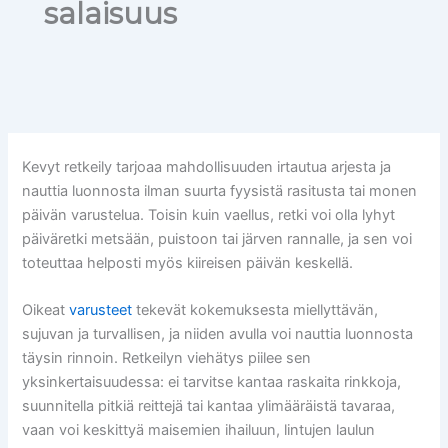
salaisuus
Kevyt retkeily tarjoaa mahdollisuuden irtautua arjesta ja
nauttia luonnosta ilman suurta fyysistä rasitusta tai monen
päivän varustelua. Toisin kuin vaellus, retki voi olla lyhyt
päiväretki metsään, puistoon tai järven rannalle, ja sen voi
toteuttaa helposti myös kiireisen päivän keskellä.
Oikeat
varusteet
tekevät kokemuksesta miellyttävän,
sujuvan ja turvallisen, ja niiden avulla voi nauttia luonnosta
täysin rinnoin. Retkeilyn viehätys piilee sen
yksinkertaisuudessa: ei tarvitse kantaa raskaita rinkkoja,
suunnitella pitkiä reittejä tai kantaa ylimääräistä tavaraa,
vaan voi keskittyä maisemien ihailuun, lintujen laulun