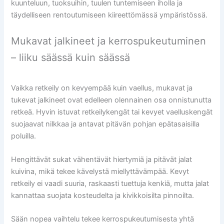
kuunteluun, tuoksuihin, tuulen tuntemiseen iholla ja
täydelliseen rentoutumiseen kiireettömässä ympäristössä.
Mukavat jalkineet ja kerrospukeutuminen
– liiku säässä kuin säässä
Vaikka retkeily on kevyempää kuin vaellus, mukavat ja
tukevat jalkineet ovat edelleen olennainen osa onnistunutta
retkeä. Hyvin istuvat retkeilykengät tai kevyet vaelluskengät
suojaavat nilkkaa ja antavat pitävän pohjan epätasaisilla
poluilla.
Hengittävät sukat vähentävät hiertymiä ja pitävät jalat
kuivina, mikä tekee kävelystä miellyttävämpää. Kevyt
retkeily ei vaadi suuria, raskaasti tuettuja kenkiä, mutta jalat
kannattaa suojata kosteudelta ja kivikkoisilta pinnoilta.
Sään nopea vaihtelu tekee kerrospukeutumisesta yhtä