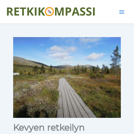
Siirry
Main
sisältöön
Men
Kevyen retkeilyn