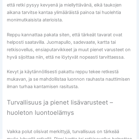
että retki pysyy kevyenä ja miellyttävänä, eikä taukojen
aikana tarvitse kantaa ylimääräistä painoa tai huolehtia
monimutkaisista aterioista.
Reppu kannattaa pakata siten, että tärkeät tavarat ovat
helposti saatavilla. Juomapullo, sadevaate, kartta tai
retkisovellus, ensiaputarvikkeet ja muut pienet varusteet on
hyvä sijoittaa niin, että ne löytyvät nopeasti tarvittaessa.
Kevyt ja käytännöllisesti pakattu reppu tekee retkestä
mukavan, ja se mahdollistaa luonnon rauhasta nauttimisen
ilman turhaa kantamisen rasitusta.
Turvallisuus ja pienet lisävarusteet –
huoleton luontoelämys
Vaikka polut olisivat merkittyjä, turvallisuus on tärkeää