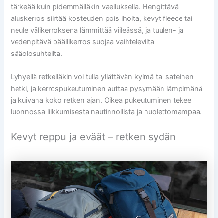
tärkeää kuin pidemmälläkin vaelluksella. Hengittävä
aluskerros siirtää kosteuden pois iholta, kevyt fleece tai
neule välikerroksena lämmittää viileässä, ja tuulen- ja
vedenpitävä päällikerros suojaa vaihtelevilta
sääolosuhteilta.
Lyhyellä retkelläkin voi tulla yllättävän kylmä tai sateinen
hetki, ja kerrospukeutuminen auttaa pysymään lämpimänä
ja kuivana koko retken ajan. Oikea pukeutuminen tekee
luonnossa liikkumisesta nautinnollista ja huolettomampaa.
Kevyt reppu ja eväät – retken sydän