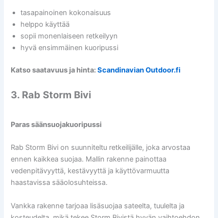
tasapainoinen kokonaisuus
helppo käyttää
sopii monenlaiseen retkeilyyn
hyvä ensimmäinen kuoripussi
Katso saatavuus ja hinta:
Scandinavian Outdoor.fi
3. Rab Storm Bivi
Paras säänsuojakuoripussi
Rab Storm Bivi on suunniteltu retkeilijälle, joka arvostaa
ennen kaikkea suojaa. Mallin rakenne painottaa
vedenpitävyyttä, kestävyyttä ja käyttövarmuutta
haastavissa sääolosuhteissa.
Vankka rakenne tarjoaa lisäsuojaa sateelta, tuulelta ja
kosteudelta, mikä tekee Storm Bivistä hyvän vaihtoehdon