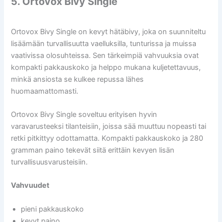
5. Ortovox Bivy Single
Ortovox Bivy Single on kevyt hätäbivy, joka on suunniteltu
lisäämään turvallisuutta vaelluksilla, tunturissa ja muissa
vaativissa olosuhteissa. Sen tärkeimpiä vahvuuksia ovat
kompakti pakkauskoko ja helppo mukana kuljetettavuus,
minkä ansiosta se kulkee repussa lähes
huomaamattomasti.
Ortovox Bivy Single soveltuu erityisen hyvin
varavarusteeksi tilanteisiin, joissa sää muuttuu nopeasti tai
retki pitkittyy odottamatta. Kompakti pakkauskoko ja 280
gramman paino tekevät siitä erittäin kevyen lisän
turvallisuusvarusteisiin.
Vahvuudet
pieni pakkauskoko
kevyt paino