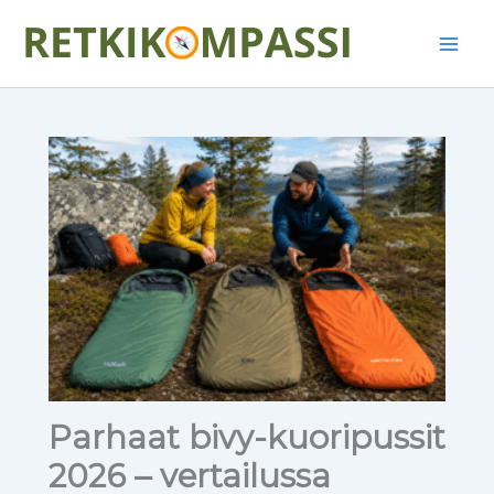
Siirry
Main
sisältöön
Men
Parhaat bivy-kuoripussit
2026 – vertailussa