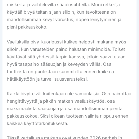
roiskeilta ja vaihtelevilta sääolosuhteilta. Moni retkeilijä
käyttää bivyä teltan sijaan silloin, kun tavoitteena on
mahdollisimman kevyt varustus, nopea leiriytyminen ja
pieni pakkauskoko.
Vaelluksilla bivy-kuoripussi kulkee helposti mukana myös
silloin, kun varusteiden paino halutaan minimoida. Toiset
käyttävät sitä yhdessä tarpin kanssa, jolloin saavutetaan
hyvä tasapaino sääsuojan ja keveyden välillä. Osa
tuotteista on puolestaan suunniteltu ennen kaikkea
hätäkäyttöön ja turvallisuusvarusteiksi.
Kaikki bivyt eivät kuitenkaan ole samanlaisia. Osa painottaa
hengittävyyttä ja pitkän matkan vaelluskäyttöä, osa
maksimaalista sääsuojaa ja osa mahdollisimman pientä
pakkauskokoa. Siksi oikean tuotteen valinta riippuu ennen
kaikkea käyttötarkoituksesta.
Tässä vertailussa mukana ovat vuoden 2026 parhaisiin