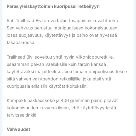
Paras yleiskäyttöinen kuoripussi retkeilyyn
Rab Trailhead Bivi on vertailun tasapainoisin vaihtoehto.
Sen vahvuus perustuu monipuoliseen kokonaisuuteen,
jossa suojaavuus, käytettävyys ja paino ovat hyvässä
tasapainossa.
Trailhead Bivi soveltuu yhtä hyvin viikonloppuretkille,
useamman päivän vaelluksille kuin tarpin kanssa
käytettäväksi majoitteeksi. Juuri tämä monipuolisuus tekee
siitä vahvan vaihtoehdon retkeilijälle, joka etsii yhtä
kuoripussia erilaisiin käyttötarkoituksiin.
Kompakti pakkauskoko ja 406 gramman paino pitävät
kokonaisuuden kevyenä ilman, että käytettävyydestä
tarvitsee tinkiä.
Vahvuudet