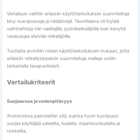
Vertailuun valittiin erilaisiin käyttötarkoituksiin suunniteltuja
bivy-kuoripusseja ja hätäbivejä. Tavoitteena oli löytää
vaihtoehtoja niin vaeltajille, pyöräretkeilijöille kuin kevyttä
varasuojaa etsiville retkeilijöille.
Tuotteita arvioitiin niiden käyttötarkoituksen mukaan, jotta
erilaisiin retkeilytarpeisiin suunniteltuja malleja voitiin
tarkastella tasapuolisesti.
Vertailukriteerit
Suojaavuus ja vedenpitävyys
Arvioinnissa painotettiin sitä, kuinka hyvin kuoripussi
suojaa käyttäjää sateelta, tuulelta, maankosteudelta ja
roiskeilta.