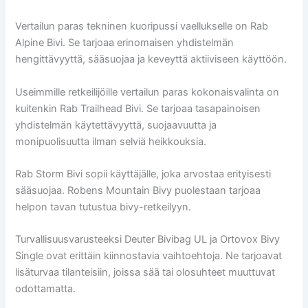
Vertailun paras tekninen kuoripussi vaellukselle on Rab
Alpine Bivi. Se tarjoaa erinomaisen yhdistelmän
hengittävyyttä, sääsuojaa ja keveyttä aktiiviseen käyttöön.
Useimmille retkeilijöille vertailun paras kokonaisvalinta on
kuitenkin Rab Trailhead Bivi. Se tarjoaa tasapainoisen
yhdistelmän käytettävyyttä, suojaavuutta ja
monipuolisuutta ilman selviä heikkouksia.
Rab Storm Bivi sopii käyttäjälle, joka arvostaa erityisesti
sääsuojaa. Robens Mountain Bivy puolestaan tarjoaa
helpon tavan tutustua bivy-retkeilyyn.
Turvallisuusvarusteeksi Deuter Bivibag UL ja Ortovox Bivy
Single ovat erittäin kiinnostavia vaihtoehtoja. Ne tarjoavat
lisäturvaa tilanteisiin, joissa sää tai olosuhteet muuttuvat
odottamatta.