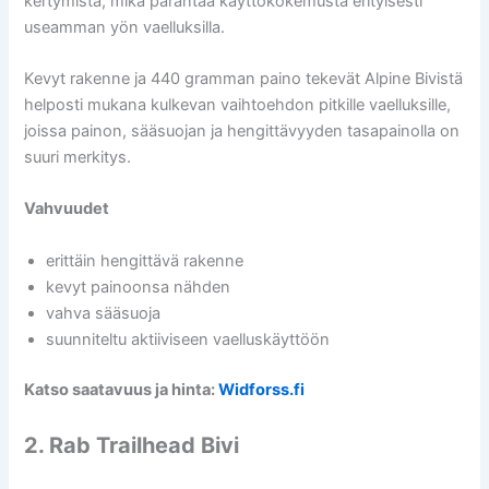
kertymistä, mikä parantaa käyttökokemusta erityisesti
useamman yön vaelluksilla.
Kevyt rakenne ja 440 gramman paino tekevät Alpine Bivistä
helposti mukana kulkevan vaihtoehdon pitkille vaelluksille,
joissa painon, sääsuojan ja hengittävyyden tasapainolla on
suuri merkitys.
Vahvuudet
erittäin hengittävä rakenne
kevyt painoonsa nähden
vahva sääsuoja
suunniteltu aktiiviseen vaelluskäyttöön
Katso saatavuus ja hinta:
Widforss.fi
2. Rab Trailhead Bivi