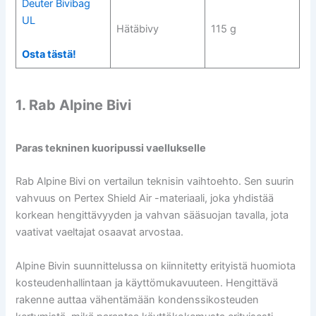
Deuter Bivibag
UL
Hätäbivy
115 g
Osta tästä!
1. Rab Alpine Bivi
Paras tekninen kuoripussi vaellukselle
Rab Alpine Bivi on vertailun teknisin vaihtoehto. Sen suurin
vahvuus on Pertex Shield Air -materiaali, joka yhdistää
korkean hengittävyyden ja vahvan sääsuojan tavalla, jota
vaativat vaeltajat osaavat arvostaa.
Alpine Bivin suunnittelussa on kiinnitetty erityistä huomiota
kosteudenhallintaan ja käyttömukavuuteen. Hengittävä
rakenne auttaa vähentämään kondenssikosteuden