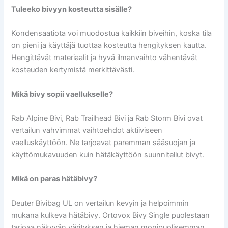
Tuleeko bivyyn kosteutta sisälle?
Kondensaatiota voi muodostua kaikkiin biveihin, koska tila
on pieni ja käyttäjä tuottaa kosteutta hengityksen kautta.
Hengittävät materiaalit ja hyvä ilmanvaihto vähentävät
kosteuden kertymistä merkittävästi.
Mikä bivy sopii vaellukselle?
Rab Alpine Bivi, Rab Trailhead Bivi ja Rab Storm Bivi ovat
vertailun vahvimmat vaihtoehdot aktiiviseen
vaelluskäyttöön. Ne tarjoavat paremman sääsuojan ja
käyttömukavuuden kuin hätäkäyttöön suunnitellut bivyt.
Mikä on paras hätäbivy?
Deuter Bivibag UL on vertailun kevyin ja helpoimmin
mukana kulkeva hätäbivy. Ortovox Bivy Single puolestaan
tarjoaa näkyvän värityksen ja hieman monipuolisemman