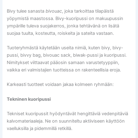
Bivy tulee sanasta
bivouac
, joka tarkoittaa tilapäistä
yöpymistä maastossa. Bivy-kuoripussi on makuupussin
ympärille tuleva suojakerros, jonka tehtävänä on lisätä
suojaa tuulta, kosteutta, roiskeita ja sateita vastaan.
Tuoteryhmästä käytetään useita nimiä, kuten bivy, bivy-
pussi, bivvy bag, bivouac sack, biwak-pussi ja kuoripussi.
Nimitykset viittaavat pääosin samaan varustetyyppiin,
vaikka eri valmistajien tuotteissa on rakenteellisia eroja.
Karkeasti tuotteet voidaan jakaa kolmeen ryhmään:
Tekninen kuoripussi
Tekniset kuoripussit hyödyntävät hengittäviä vedenpitäviä
kalvomateriaaleja. Ne on suunniteltu aktiiviseen käyttöön
vaelluksilla ja pidemmillä retkillä.