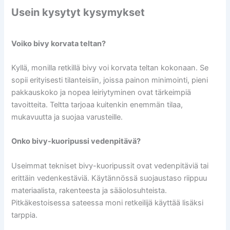
Usein kysytyt kysymykset
Voiko bivy korvata teltan?
Kyllä, monilla retkillä bivy voi korvata teltan kokonaan. Se
sopii erityisesti tilanteisiin, joissa painon minimointi, pieni
pakkauskoko ja nopea leiriytyminen ovat tärkeimpiä
tavoitteita. Teltta tarjoaa kuitenkin enemmän tilaa,
mukavuutta ja suojaa varusteille.
Onko bivy-kuoripussi vedenpitävä?
Useimmat tekniset bivy-kuoripussit ovat vedenpitäviä tai
erittäin vedenkestäviä. Käytännössä suojaustaso riippuu
materiaalista, rakenteesta ja sääolosuhteista.
Pitkäkestoisessa sateessa moni retkeilijä käyttää lisäksi
tarppia.