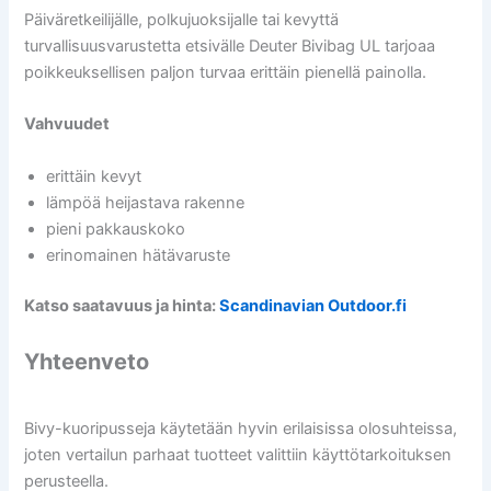
Päiväretkeilijälle, polkujuoksijalle tai kevyttä
turvallisuusvarustetta etsivälle Deuter Bivibag UL tarjoaa
poikkeuksellisen paljon turvaa erittäin pienellä painolla.
Vahvuudet
erittäin kevyt
lämpöä heijastava rakenne
pieni pakkauskoko
erinomainen hätävaruste
Katso saatavuus ja hinta:
Scandinavian Outdoor.fi
Yhteenveto
Bivy-kuoripusseja käytetään hyvin erilaisissa olosuhteissa,
joten vertailun parhaat tuotteet valittiin käyttötarkoituksen
perusteella.