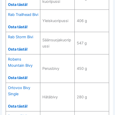
kuoripussi
Osta tästä!
Rab Trailhead Bivi
Yleiskuoripussi
406 g
Osta tästä!
Rab Storm Bivi
Säänsuojakuorip
547 g
ussi
Osta tästä!
Robens
Mountain Bivy
Perusbivy
450 g
Osta tästä!
Ortovox Bivy
Single
Hätäbivy
280 g
Osta tästä!