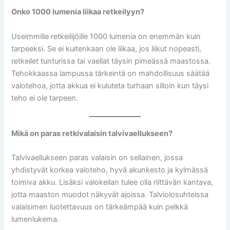
Onko 1000 lumenia liikaa retkeilyyn?
Useimmille retkeilijöille 1000 lumenia on enemmän kuin
tarpeeksi. Se ei kuitenkaan ole liikaa, jos liikut nopeasti,
retkeilet tunturissa tai vaellat täysin pimeässä maastossa.
Tehokkaassa lampussa tärkeintä on mahdollisuus säätää
valotehoa, jotta akkua ei kuluteta turhaan silloin kun täysi
teho ei ole tarpeen.
Mikä on paras retkivalaisin talvivaellukseen?
Talvivaellukseen paras valaisin on sellainen, jossa
yhdistyvät korkea valoteho, hyvä akunkesto ja kylmässä
toimiva akku. Lisäksi valokeilan tulee olla riittävän kantava,
jotta maaston muodot näkyvät ajoissa. Talviolosuhteissa
valaisimen luotettavuus on tärkeämpää kuin pelkkä
lumenlukema.