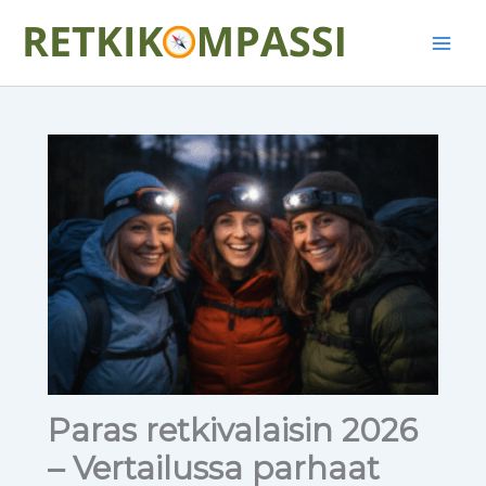
Siirry
Main
sisältöön
Men
Paras retkivalaisin 2026
– Vertailussa parhaat