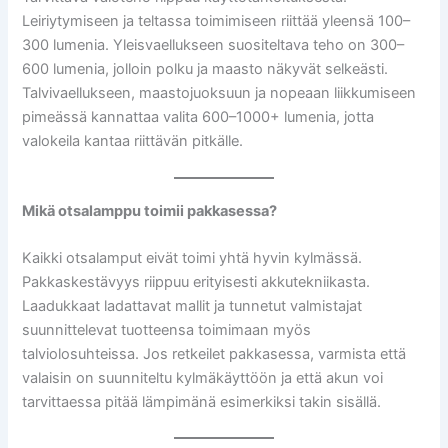
Leiriytymiseen ja teltassa toimimiseen riittää yleensä 100–
300 lumenia. Yleisvaellukseen suositeltava teho on 300–
600 lumenia, jolloin polku ja maasto näkyvät selkeästi.
Talvivaellukseen, maastojuoksuun ja nopeaan liikkumiseen
pimeässä kannattaa valita 600–1000+ lumenia, jotta
valokeila kantaa riittävän pitkälle.
Mikä otsalamppu toimii pakkasessa?
Kaikki otsalamput eivät toimi yhtä hyvin kylmässä.
Pakkaskestävyys riippuu erityisesti akkutekniikasta.
Laadukkaat ladattavat mallit ja tunnetut valmistajat
suunnittelevat tuotteensa toimimaan myös
talviolosuhteissa. Jos retkeilet pakkasessa, varmista että
valaisin on suunniteltu kylmäkäyttöön ja että akun voi
tarvittaessa pitää lämpimänä esimerkiksi takin sisällä.