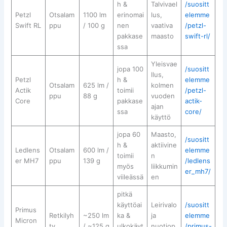
h &
Talvivael
/suositt
Petzl
Otsalam
1100 lm
erinomai
lus,
elemme
Swift RL
ppu
/ 100 g
nen
vaativa
/petzl-
pakkase
maasto
swift-rl/
ssa
Yleisvae
jopa 100
/suositt
llus,
Petzl
h &
elemme
Otsalam
625 lm /
kolmen
Actik
toimii
/petzl-
ppu
88 g
vuoden
Core
pakkase
actik-
ajan
ssa
core/
käyttö
jopa 60
Maasto,
/suositt
h &
aktiivine
Ledlens
Otsalam
600 lm /
elemme
toimii
n
er MH7
ppu
139 g
/ledlens
myös
liikkumin
er_mh7/
viileässä
en
pitkä
käyttöai
Leirivalo
/suositt
Primus
Retkilyh
~250 lm
ka &
ja
elemme
Micron
ty
/ ~125 g
ulkokäyt
nuotiop
/primus-