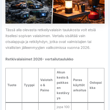
Tässä alla olevasta retkeilyvalaisin taulukosta voit etsiä
itsellesi sopivan valaisimen. Vertailu sisältää vain
otsalappuja ja retkilyhdyn, jotka ovat valmistajien tai
virallisten jälleenmyyjien valikoimissa vuonna 2026.
Retkivalaisimet 2026- vertailutaulukko
Akun
kesto &
Valoteh
Paras
pakkas
Ostopai
Tuote
Tyyppi
o &
käyttöt
en
kka
Paino
arkoitus
kestävy
ys
jopa 100