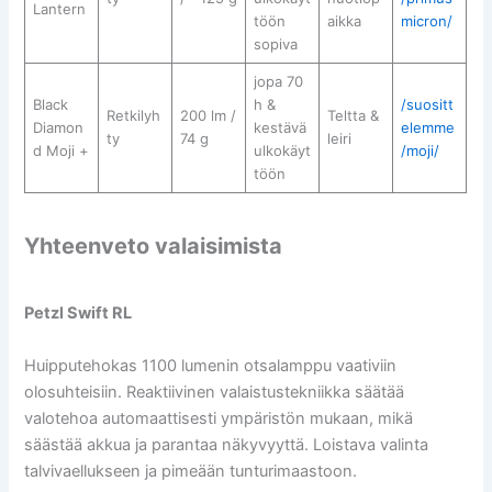
Lantern
töön
aikka
micron/
sopiva
jopa 70
Black
h &
/suositt
Retkilyh
200 lm /
Teltta &
Diamon
kestävä
elemme
ty
74 g
leiri
d Moji +
ulkokäyt
/moji/
töön
Yhteenveto valaisimista
Petzl Swift RL
Huipputehokas 1100 lumenin otsalamppu vaativiin
olosuhteisiin. Reaktiivinen valaistustekniikka säätää
valotehoa automaattisesti ympäristön mukaan, mikä
säästää akkua ja parantaa näkyvyyttä. Loistava valinta
talvivaellukseen ja pimeään tunturimaastoon.