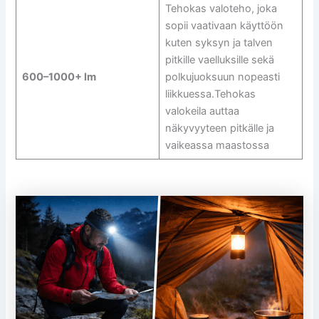
Tehokas valoteho, joka
sopii vaativaan käyttöön
kuten syksyn ja talven
pitkille vaelluksille sekä
600–1000+ lm
polkujuoksuun nopeasti
liikkuessa.Tehokas
valokeila auttaa
näkyvyyteen pitkälle ja
vaikeassa maastossa