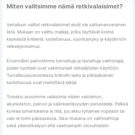
Miten valitsimme nämä retkivalaisimet?
Vertailuun valitut retkivalaisimet eivät ole sattumanvarainen
lista. Mukaan on valittu malleja, jotka täyttävät kolme
keskeistä kriteeriä: luotettavuus, suorituskyky ja käytännön
retkeilykokemus.
Ensinnäkin painotimme tunnettuja ja testattuja valmistajia,
joiden tuotteet ovat vakiintuneet retkeilijöiden käyttöön.
Turvallisuusvarusteissa brändin laatu ja pitkäaikainen
luotettavuus ovat merkittävä tekijä.
Toiseksi arvioimme valaisimia niiden valotehon,
akunkeston, painon ja säänkestävyyden perusteella. Pelkkä
korkea lumenlukema ei riitä, jos akku tyhjenee nopeasti tai
valo ei toimi pakkasessa. Siksi mukana on vaihtoehtoja
sekä yleisretkeilyyn että vaativampiin olosuhteisiin.