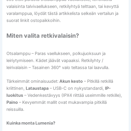
valaisinta talvivaellukseen, retkilyhtyä telttaan, tai kevyttä
varalamppua, löydät tästä artikkelista selkeän vertailun ja
suorat linkit ostopaikkoihin.
Miten valita retkivalaisin?
Otsalamppu – Paras vaellukseen, polkujuoksuun ja
leiriytymiseen. Kädet jäävät vapaaksi. Retkilyhty /
leirivalaisin – Tasainen 360° valo teltassa tai laavulla.
Tärkeimmät ominaisuudet:
Akun kesto
– Pitkillä retkillä
kriittinen,
Lataustapa
– USB-C on nykystandardi,
IP-
luokitus
– Vedenkestävyys (IPX4 riittää useimmille retkille),
Paino
– Kevyemmät mallit ovat mukavampia pitkillä
reissuilla.
Kuinka monta Lumenia?