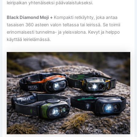
leiripaikan yhtenäiseksi päävalaistukseksi.
Black Diamond Moji +
Kompakti retkilyhty, joka antaa
tasaisen 360 asteen valon teltassa tai leirissä. Se toimii
erinomaisesti tunnelma- ja yleisvalona. Kevyt ja helppo
käyttää leirielämässä.