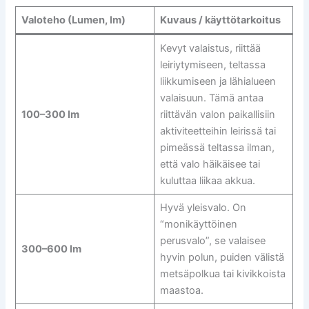
Valoteho (Lumen, lm)
Kuvaus / käyttötarkoitus
Kevyt valaistus, riittää
leiriytymiseen, teltassa
liikkumiseen ja lähialueen
valaisuun. Tämä antaa
100–300 lm
riittävän valon paikallisiin
aktiviteetteihin leirissä tai
pimeässä teltassa ilman,
että valo häikäisee tai
kuluttaa liikaa akkua.
Hyvä yleisvalo. On
“monikäyttöinen
perusvalo”, se valaisee
300–600 lm
hyvin polun, puiden välistä
metsäpolkua tai kivikkoista
maastoa.