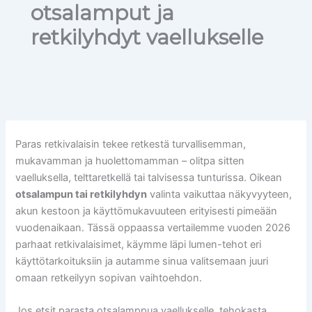
otsalamput ja
retkilyhdyt vaellukselle
Paras retkivalaisin tekee retkestä turvallisemman,
mukavamman ja huolettomamman – olitpa sitten
vaelluksella, telttaretkellä tai talvisessa tunturissa. Oikean
otsalampun tai retkilyhdyn
valinta vaikuttaa näkyvyyteen,
akun kestoon ja käyttömukavuuteen erityisesti pimeään
vuodenaikaan. Tässä oppaassa vertailemme vuoden 2026
parhaat retkivalaisimet, käymme läpi lumen-tehot eri
käyttötarkoituksiin ja autamme sinua valitsemaan juuri
omaan retkeilyyn sopivan vaihtoehdon.
Jos etsit parasta otsalamppua vaellukselle, tehokasta