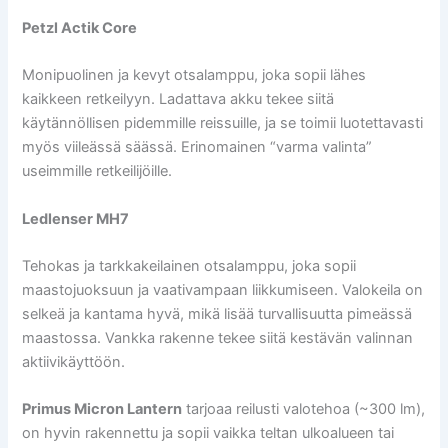
Petzl Actik Core
Monipuolinen ja kevyt otsalamppu, joka sopii lähes
kaikkeen retkeilyyn. Ladattava akku tekee siitä
käytännöllisen pidemmille reissuille, ja se toimii luotettavasti
myös viileässä säässä. Erinomainen “varma valinta”
useimmille retkeilijöille.
Ledlenser MH7
Tehokas ja tarkkakeilainen otsalamppu, joka sopii
maastojuoksuun ja vaativampaan liikkumiseen. Valokeila on
selkeä ja kantama hyvä, mikä lisää turvallisuutta pimeässä
maastossa. Vankka rakenne tekee siitä kestävän valinnan
aktiivikäyttöön.
Primus Micron Lantern
tarjoaa reilusti valotehoa (~300 lm),
on hyvin rakennettu ja sopii vaikka teltan ulkoalueen tai