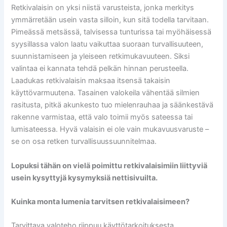
Retkivalaisin on yksi niistä varusteista, jonka merkitys
ymmärretään usein vasta silloin, kun sitä todella tarvitaan.
Pimeässä metsässä, talvisessa tunturissa tai myöhäisessä
syysillassa valon laatu vaikuttaa suoraan turvallisuuteen,
suunnistamiseen ja yleiseen retkimukavuuteen. Siksi
valintaa ei kannata tehdä pelkän hinnan perusteella.
Laadukas retkivalaisin maksaa itsensä takaisin
käyttövarmuutena. Tasainen valokeila vähentää silmien
rasitusta, pitkä akunkesto tuo mielenrauhaa ja säänkestävä
rakenne varmistaa, että valo toimii myös sateessa tai
lumisateessa. Hyvä valaisin ei ole vain mukavuusvaruste –
se on osa retken turvallisuussuunnitelmaa.
Lopuksi tähän on vielä poimittu retkivalaisimiin liittyviä
usein kysyttyjä kysymyksiä nettisivuilta.
Kuinka monta lumenia tarvitsen retkivalaisimeen?
Tarvittava valoteho riippuu käyttötarkoituksesta.