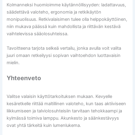
Kolmanneksi huomioimme käytännöllisyyden: ladattavuus,
säädettävä valoteho, ergonomia ja retkikäytön
monipuolisuus. Retkivalaisimen tulee olla helppokäyttöinen,
niin mukava päässä kuin mahdollista ja riittävän kestävä
vaihtelevissa sääolosuhteissa.
Tavoitteena tarjota selkeä vertailu, jonka avulla voit valita
juuri omaan retkeilyysi sopivan vaihtoehdon luottavaisin
mielin.
Yhteenveto
Valitse valaisin käyttötarkoituksen mukaan. Kevyelle
kesäretkelle riittää maltillinen valoteho, kun taas aktiiviseen
liikkumiseen ja talviolosuhteisiin tarvitaan tehokkaampi ja
kylmässä toimiva lamppu. Akunkesto ja säänkestävyys
ovat yhtä tärkeitä kuin lumenlukema.