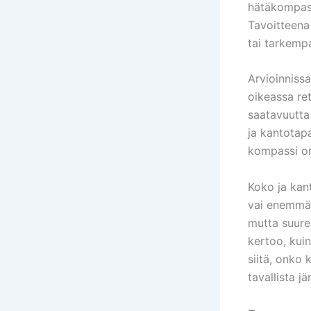
hätäkompassi
Tavoitteena
tai tarkemp
Arvioinnissa
oikeassa re
saatavuutta
ja kantotap
kompassi o
Koko ja kan
vai enemmän
mutta suure
kertoo, kui
siitä, onko
tavallista 