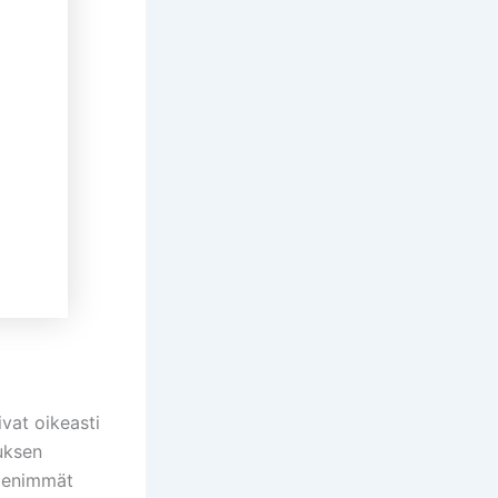
ivat oikeasti
tuksen
pienimmät