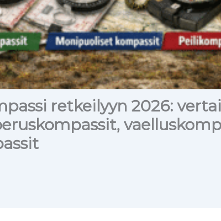
passi retkeilyyn 2026: verta
eruskompassit, vaelluskompa
assit