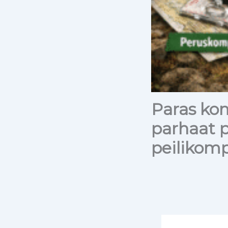
Paras kom
parhaat p
peilikomp