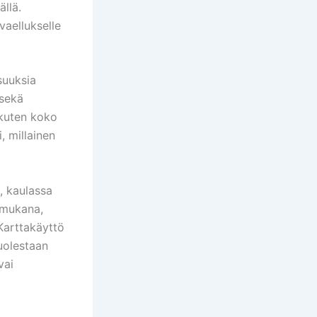
ällä.
vaellukselle
suuksia
 sekä
 kuten koko
, millainen
, kaulassa
 mukana,
Karttakäyttö
uolestaan
vai