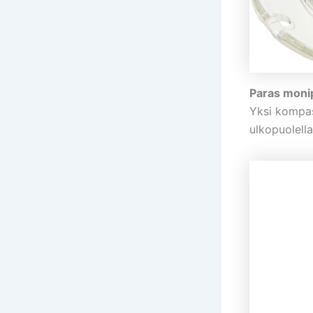
Paras moni
Yksi kompas
ulkopuolell