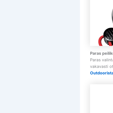
Paras peil
Paras valint
vakavasti o
Outdoorista