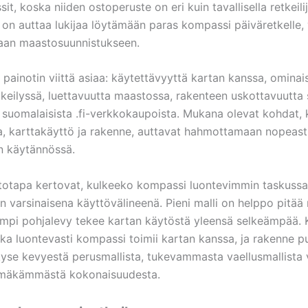
t, koska niiden ostoperuste on eri kuin tavallisella retkeilij
 on auttaa lukijaa löytämään paras kompassi päiväretkelle, 
aan maastosuunnistukseen.
 painotin viittä asiaa: käytettävyyttä kartan kanssa, ominai
tkeilyssä, luettavuutta maastossa, rakenteen uskottavuutta
 suomalaisista .fi-verkkokaupoista. Mukana olevat kohdat,
a, karttakäyttö ja rakenne, auttavat hahmottamaan nopeasti
n käytännössä.
totapa kertovat, kulkeeko kompassi luontevimmin taskussa
 varsinaisena käyttövälineenä. Pieni malli on helppo pitää
mpi pohjalevy tekee kartan käytöstä yleensä selkeämpää. 
nka luontevasti kompassi toimii kartan kanssa, ja rakenne p
 kyse kevyestä perusmallista, tukevammasta vaellusmallista 
jämäkämmästä kokonaisuudesta.