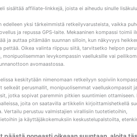
i sisältää affiliate-linkkejä, joista ei aiheudu sinulle lisäkulu
 edelleen yksi tärkeimmistä retkeilyvarusteista, vaikka pu
asovellus ja repussa GPS-laite. Mekaaninen kompassi toimii i
ää ja auttaa pitämään suunnan silloin, kun näkyvyys heikke
a pettää. Oikea valinta riippuu siitä, tarvitsetko helpon pe
le, monipuolisemman levykompassin vaelluksille vai peiliko
uunnanottoon avomaastossa.
kelissa keskitytään nimenomaan retkeilyyn sopiviin kompass
 selkeät perusmallit, monipuolisemmat vaelluskompassit j
sit, jotka sopivat paremmin pitkien suuntimien ottamiseen.
malleissa, joita on saatavilla artikkelin kirjoittamishetkellä s
. Vertailu perustuu valmistajien virallisiin tuotetietoihin,
tietoihin ja käyttäjäkokemuksiin keskustelupalstoilta, etenki
t päästä nopeasti oikeaan suuntaan, aloita tä