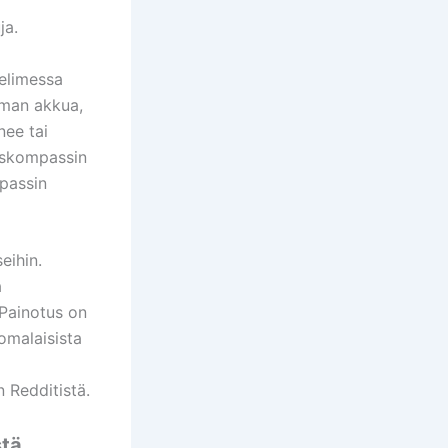
ja.
helimessa
lman akkua,
nee tai
ruskompassin
mpassin
eihin.
a
 Painotus on
uomalaisista
n Redditistä.
stä