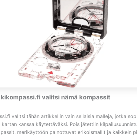
kikompassi.fi valitsi nämä kompassit
i.fi valitsi tähän artikkeliin vain sellaisia malleja, jotka sop
a kartan kanssa käytettäväksi. Pois jätettiin kilpailusuunnis
assit, merikäyttöön painottuvat erikoismallit ja kaikkein 