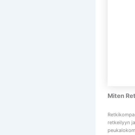
Miten Ret
Retkikompass
retkeilyyn j
peukalokomp