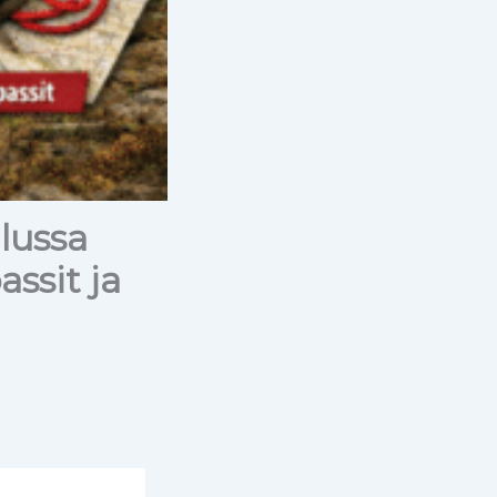
ilussa
ssit ja