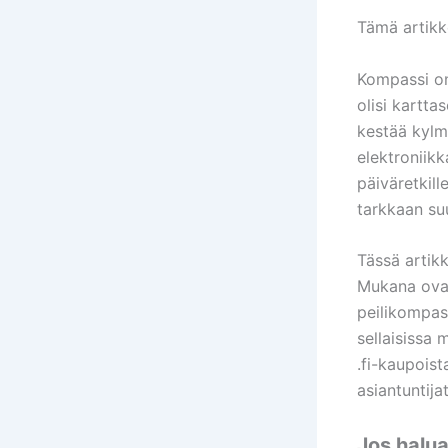
Tämä artikkel
Kompassi on
olisi kartt
kestää kylm
elektroniikk
päiväretkil
tarkkaan s
Tässä artik
Mukana ovat
peilikompas
sellaisissa 
.fi-kaupoista
asiantuntija
Jos halua